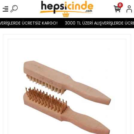
0
VERİŞLERDE ÜCRETSİZ KARGO!
3000 TL ÜZERİ ALIŞVERİŞLERDE ÜCR