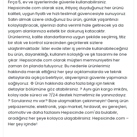
Fırça 5, ev ve işyerlerinde güvenle kullanabilirsiniz.
Hepsicinde.com olarak size, ihtiyaç duyduğunuz her ürünü
kaliteli, uygun fiyatlı ve hızlı teslimat güvencesiyle sunuyoruz.
Satın almak üzere olduğunuz bu ürün, günlük yaşantınızı
kolaylaştıracak, işlerinizi daha verimli hale getirecek ya da
yaşam alanlarınıza estetik bir dokunuş katacaktır.
Ürünlerimiz, kalite standartlarına uygun şekilde seçilmiş, titiz
bir stok ve kontrol sürecinden geçirilerek sizlere
ulaştırılmaktadır. İster evde ister iş yerinde kullanabileceğiniz
bu ürün, dayanıklılığı, kullanım kolaylığı ve şık tasarımı ile öne
çıkar. Hepsicinde.com olarak müşteri memnuniyetini her
zaman ön planda tutuyoruz. Bu nedenle ürünlerimiz
hakkında merak ettiğiniz her şeyi açıklamalarda ve teknik
detaylarda açıkça belirtiyor, alışverişinizi güvenle yapmanızı
sağlıyoruz. ⚙️ Ürün hakkında daha fazla bilgi için teknik
detaylar bölümüne göz atabilirsiniz. ? Aynı gün kargo imkânı,
kolay iade süreci ve 7/24 destek hizmetimiz ile yanınızdayız.
? Sorularınız mı var? Bize ulaşmaktan çekinmeyin! Geniş ürün
yelpazemizle; elektronik, yapı market, hırdavat, ev gereçleri,
otomotiv ve daha fazlasını Hepsicinde.com'da bulabilir,
aradığınız her şeye kolayca ulaşabilirsiniz. Hepsicinde.com –
Her şey içinde!