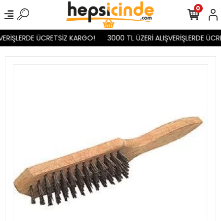
0
VERİŞLERDE ÜCRETSİZ KARGO!
3000 TL ÜZERİ ALIŞVERİŞLERDE ÜCR