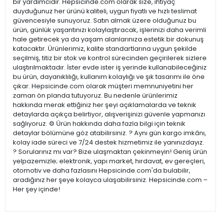
bir yardımcıdır. Hepsicinde.com olarak size, ihtiyaç
duyduğunuz her ürünü kaliteli, uygun fiyatlı ve hızlı teslimat
güvencesiyle sunuyoruz. Satın almak üzere olduğunuz bu
ürün, günlük yaşantınızı kolaylaştıracak, işlerinizi daha verimli
hale getirecek ya da yaşam alanlarınıza estetik bir dokunuş
katacaktır. Ürünlerimiz, kalite standartlarına uygun şekilde
seçilmiş, titiz bir stok ve kontrol sürecinden geçirilerek sizlere
ulaştırılmaktadır. İster evde ister iş yerinde kullanabileceğiniz
bu ürün, dayanıklılığı, kullanım kolaylığı ve şık tasarımı ile öne
çıkar. Hepsicinde.com olarak müşteri memnuniyetini her
zaman ön planda tutuyoruz. Bu nedenle ürünlerimiz
hakkında merak ettiğiniz her şeyi açıklamalarda ve teknik
detaylarda açıkça belirtiyor, alışverişinizi güvenle yapmanızı
sağlıyoruz. ⚙️ Ürün hakkında daha fazla bilgi için teknik
detaylar bölümüne göz atabilirsiniz. ? Aynı gün kargo imkânı,
kolay iade süreci ve 7/24 destek hizmetimiz ile yanınızdayız.
? Sorularınız mı var? Bize ulaşmaktan çekinmeyin! Geniş ürün
yelpazemizle; elektronik, yapı market, hırdavat, ev gereçleri,
otomotiv ve daha fazlasını Hepsicinde.com'da bulabilir,
aradığınız her şeye kolayca ulaşabilirsiniz. Hepsicinde.com –
Her şey içinde!