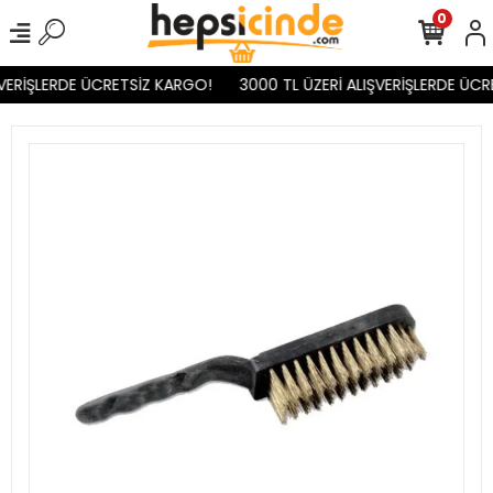
0
VERİŞLERDE ÜCRETSİZ KARGO!
3000 TL ÜZERİ ALIŞVERİŞLERDE ÜCR