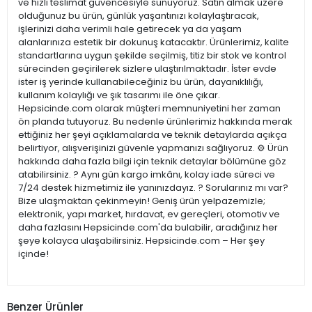
ve hızlı teslimat güvencesiyle sunuyoruz. Satın almak üzere
olduğunuz bu ürün, günlük yaşantınızı kolaylaştıracak,
işlerinizi daha verimli hale getirecek ya da yaşam
alanlarınıza estetik bir dokunuş katacaktır. Ürünlerimiz, kalite
standartlarına uygun şekilde seçilmiş, titiz bir stok ve kontrol
sürecinden geçirilerek sizlere ulaştırılmaktadır. İster evde
ister iş yerinde kullanabileceğiniz bu ürün, dayanıklılığı,
kullanım kolaylığı ve şık tasarımı ile öne çıkar.
Hepsicinde.com olarak müşteri memnuniyetini her zaman
ön planda tutuyoruz. Bu nedenle ürünlerimiz hakkında merak
ettiğiniz her şeyi açıklamalarda ve teknik detaylarda açıkça
belirtiyor, alışverişinizi güvenle yapmanızı sağlıyoruz. ⚙️ Ürün
hakkında daha fazla bilgi için teknik detaylar bölümüne göz
atabilirsiniz. ? Aynı gün kargo imkânı, kolay iade süreci ve
7/24 destek hizmetimiz ile yanınızdayız. ? Sorularınız mı var?
Bize ulaşmaktan çekinmeyin! Geniş ürün yelpazemizle;
elektronik, yapı market, hırdavat, ev gereçleri, otomotiv ve
daha fazlasını Hepsicinde.com'da bulabilir, aradığınız her
şeye kolayca ulaşabilirsiniz. Hepsicinde.com – Her şey
içinde!
Benzer Ürünler