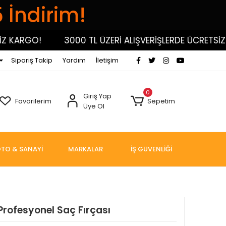
5 İndirim!
KARGO!
3000 TL ÜZERİ ALIŞVERİŞLERDE ÜCRETSİZ KA
Sipariş Takip
Yardım
İletişim
0
Giriş Yap
Favorilerim
Sepetim
Üye Ol
TO & SANAYİ
MARKALAR
İŞ GÜVENLİĞİ
 Profesyonel Saç Fırçası