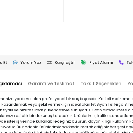
e Et
Yorum Yaz
Karşılaştır
Fiyat Alarmı
Tel
çıklaması
Garanti ve Teslimat
Taksit Seçenekleri
Yo
dirmenize yardımcı olan profesyonel bir saç fırçasıdır. Kaliteli malzemel
 kazandırmak veya şekil vermek için ideal olan Frt Siyah Tel Fırça 3, h
un fiyatlı ve hızlı teslimat güvencesiyle sunuyoruz. Satın almak üzere o
rınıza estetik bir dokunuş katacaktır. Ürünlerimiz, kalite standartlarına
vde ister iş yerinde kullanabileceğiniz bu ürün, dayanıklılığı, kullanım 
yoruz. Bu nedenle ürünlerimiz hakkında merak ettiğiniz her şeyi açık
kkında daha fazla bilgi için teknik detaylar bölümüne göz atabilirsiniz.