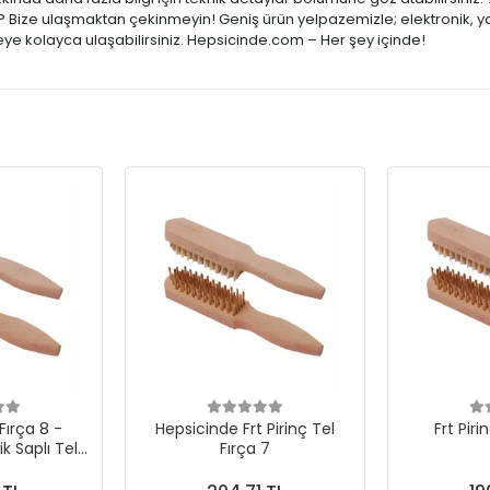
ar? Bize ulaşmaktan çekinmeyin! Geniş ürün yelpazemizle; elektronik, y
şeye kolayca ulaşabilirsiniz. Hepsicinde.com – Her şey içinde!
 Fırça 8 -
Hepsicinde Frt Pirinç Tel
Frt Piri
k Saplı Tel
Fırça 7
a