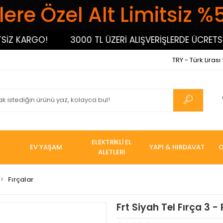
ere Özel Alt Limitsiz %
 KARGO!
3000 TL ÜZERİ ALIŞVERİŞLERDE ÜCRETSİZ 
TRY - Türk Lirası
ELEKTRİKLİ EL
EV YAŞAM
YAPI & HIRDAVAT
O
ALETLERİ
Fırçalar
Frt Siyah Tel Fırça 3 -