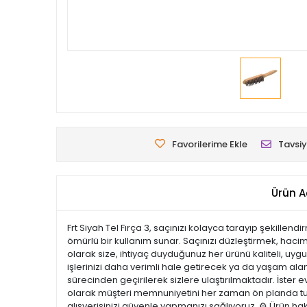
Favorilerime Ekle
Tavsiy
Ürün A
Frt Siyah Tel Fırça 3, saçınızı kolayca tarayıp şekillen
ömürlü bir kullanım sunar. Saçınızı düzleştirmek, hacim
olarak size, ihtiyaç duyduğunuz her ürünü kaliteli, uyg
işlerinizi daha verimli hale getirecek ya da yaşam alanla
sürecinden geçirilerek sizlere ulaştırılmaktadır. İster e
olarak müşteri memnuniyetini her zaman ön planda tutu
alışverişinizi güvenle yapmanızı sağlıyoruz. ⚙️ Ürün ha