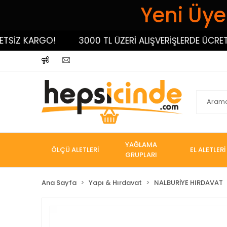
Yeni Üyel
İZ KARGO!
3000 TL ÜZERİ ALIŞVERİŞLERDE ÜCRETSİZ
YAĞLAMA
ÖLÇÜ ALETLERİ
EL ALETLERİ
GRUPLARI
Ana Sayfa
Yapı & Hırdavat
NALBURİYE HIRDAVAT