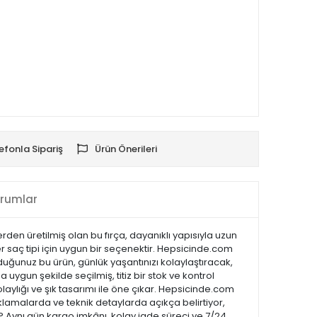
efonla Sipariş
Ürün Önerileri
rumlar
erden üretilmiş olan bu fırça, dayanıklı yapısıyla uzun
er saç tipi için uygun bir seçenektir. Hepsicinde.com
lduğunuz bu ürün, günlük yaşantınızı kolaylaştıracak,
 uygun şekilde seçilmiş, titiz bir stok ve kontrol
kolaylığı ve şık tasarımı ile öne çıkar. Hepsicinde.com
lamalarda ve teknik detaylarda açıkça belirtiyor,
 ? Aynı gün kargo imkânı, kolay iade süreci ve 7/24