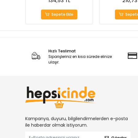
134,53 TL
210,73
Sepete Ekle
Sepete
Hızlı Teslimat
Siparişleriniz en kısa sürede elinize
ulaşır.
Kampanya, duyuru, bilgilendirmelerden e-posta
ile haberdar olmak istiyorum.
Gönder