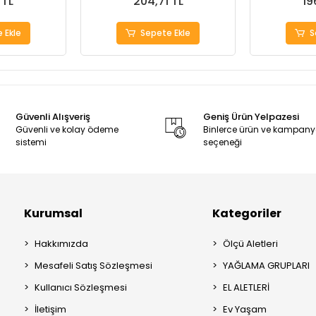
 TL
204,71 TL
19
 Ekle
Sepete Ekle
S
Güvenli Alışveriş
Geniş Ürün Yelpazesi
Güvenli ve kolay ödeme
Binlerce ürün ve kampan
sistemi
seçeneği
Kurumsal
Kategoriler
Hakkımızda
Ölçü Aletleri
Mesafeli Satış Sözleşmesi
YAĞLAMA GRUPLARI
Kullanıcı Sözleşmesi
EL ALETLERİ
İletişim
Ev Yaşam