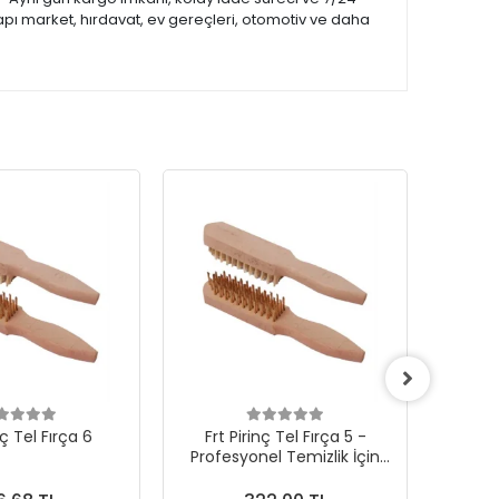
apı market, hırdavat, ev gereçleri, otomotiv ve daha
nç Tel Fırça 6
Frt Pirinç Tel Fırça 5 -
Frt 
Profesyonel Temizlik İçin
Profe
İdeal Çözüm