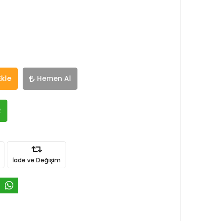
Ekle
Hemen Al
R
İade ve Değişim