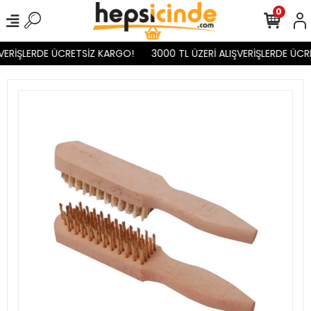
0
VERİŞLERDE ÜCRETSİZ KARGO!
3000 TL ÜZERİ ALIŞVERİŞLERDE ÜCR