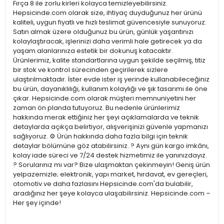
Fırça 8 ile zorlu kirleri kolayca temizleyebilirsiniz.
Hepsicinde.com olarak size, ihtiyaç duyduğunuz her ürünü
kaliteli, uygun fiyatlı ve hızlı teslimat güvencesiyle sunuyoruz.
Satın almak üzere olduğunuz bu ürün, günlük yaşantınızı
kolaylaştıracak, işlerinizi daha verimli hale getirecek ya da
yaşam alanlarınıza estetik bir dokunuş katacaktır.
Ürünlerimiz, kalite standartlarına uygun şekilde seçilmiş, titiz
bir stok ve kontrol sürecinden geçirilerek sizlere
ulaştırılmaktadır. İster evde ister iş yerinde kullanabileceğiniz
bu ürün, dayanıklılığı, kullanım kolaylığı ve şık tasarımı ile öne
çıkar. Hepsicinde.com olarak müşteri memnuniyetini her
zaman ön planda tutuyoruz. Bu nedenle ürünlerimiz
hakkında merak ettiğiniz her şeyi açıklamalarda ve teknik
detaylarda açıkça belirtiyor, alışverişinizi güvenle yapmanızı
sağlıyoruz. ⚙️ Ürün hakkında daha fazla bilgi için teknik
detaylar bölümüne göz atabilirsiniz. ? Aynı gün kargo imkânı,
kolay iade süreci ve 7/24 destek hizmetimiz ile yanınızdayız.
? Sorularınız mı var? Bize ulaşmaktan çekinmeyin! Geniş ürün
yelpazemizle; elektronik, yapı market, hırdavat, ev gereçleri,
otomotiv ve daha fazlasını Hepsicinde.com'da bulabilir,
aradığınız her şeye kolayca ulaşabilirsiniz. Hepsicinde.com –
Her şey içinde!