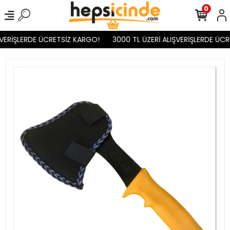
0
VERİŞLERDE ÜCRETSİZ KARGO!
3000 TL ÜZERİ ALIŞVERİŞLERDE ÜCR