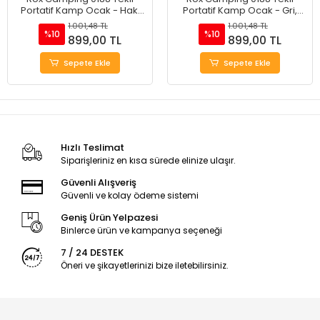
Portatif Kamp Ocak - Haki
Portatif Kamp Ocak - Gri,
Yeşil, Rüzgarlıklı, Ekstra Gaz
Rüzgarlıklı, Ekstra Gaz Girişli
1.001,48 TL
1.001,48 TL
Girişli
%10
%10
899,00 TL
899,00 TL
Sepete Ekle
Sepete Ekle
Hızlı Teslimat
Siparişleriniz en kısa sürede elinize ulaşır.
Güvenli Alışveriş
Güvenli ve kolay ödeme sistemi
Geniş Ürün Yelpazesi
Binlerce ürün ve kampanya seçeneği
7 / 24 DESTEK
Öneri ve şikayetlerinizi bize iletebilirsiniz.