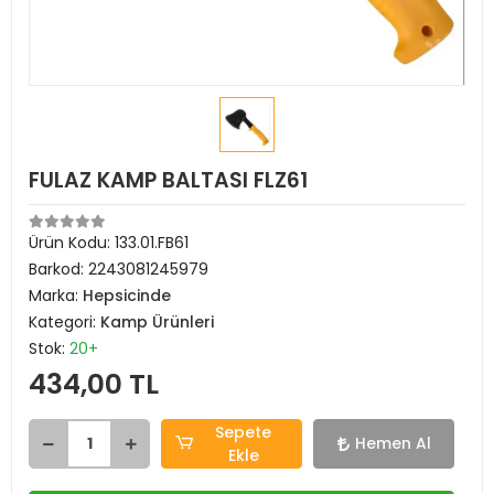
FULAZ KAMP BALTASI FLZ61
Ürün Kodu:
133.01.FB61
Barkod:
2243081245979
Marka:
Hepsicinde
Kategori:
Kamp Ürünleri
Stok:
20+
434,00 TL
Sepete
Hemen Al
Ekle