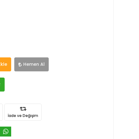
Ekle
Hemen Al
R
İade ve Değişim