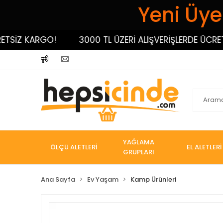
Yeni Üyel
İZ KARGO!
3000 TL ÜZERİ ALIŞVERİŞLERDE ÜCRETSİZ
YAĞLAMA
ÖLÇÜ ALETLERİ
EL ALETLERİ
GRUPLARI
Ana Sayfa
Ev Yaşam
Kamp Ürünleri