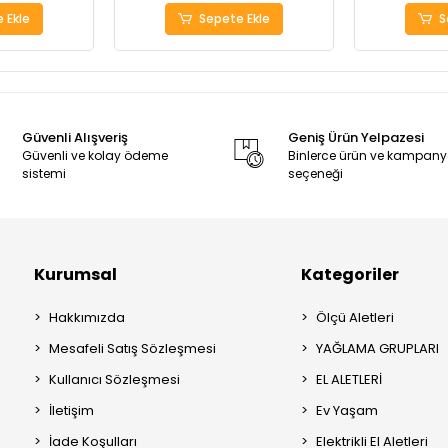
 Ekle
Sepete Ekle
S
Güvenli Alışveriş
Geniş Ürün Yelpazesi
Güvenli ve kolay ödeme
Binlerce ürün ve kampan
sistemi
seçeneği
Kurumsal
Kategoriler
Hakkımızda
Ölçü Aletleri
Mesafeli Satış Sözleşmesi
YAĞLAMA GRUPLARI
Kullanıcı Sözleşmesi
EL ALETLERİ
İletişim
Ev Yaşam
İade Koşulları
Elektrikli El Aletleri