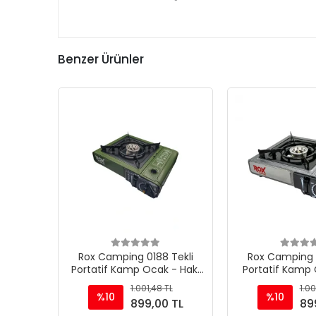
Benzer Ürünler
Rox Camping 0188 Tekli
Rox Camping 0
Portatif Kamp Ocak - Haki
Portatif Kamp 
Yeşil, Rüzgarlıklı, Ekstra Gaz
Rüzgarlıklı, Ekstr
1.001,48 TL
1.00
Girişli
%10
%10
899,00 TL
89