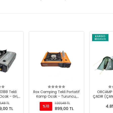
KARGO
BEDAVA
188 Tekli
Rox Camping Tekli Portatif
ORCAMP N
Ocak - Gri,
Kamp Ocak - Turuncu,
ÇADIR (ÇAN
a Gaz Girişli
Rüzgarlıklı, Ekstra Gaz Girişli
1,48 TL
1.001,48 TL
4.8
%10
9,00 TL
899,00 TL