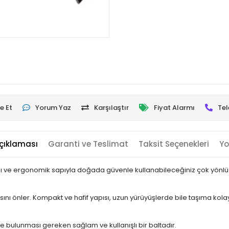
e Et
Yorum Yaz
Karşılaştır
Fiyat Alarmı
Tel
çıklaması
Garanti ve Teslimat
Taksit Seçenekleri
Yo
lığı ve ergonomik sapıyla doğada güvenle kullanabileceğiniz çok yö
nı önler. Kompakt ve hafif yapısı, uzun yürüyüşlerde bile taşıma kolay
 bulunması gereken sağlam ve kullanışlı bir baltadır.