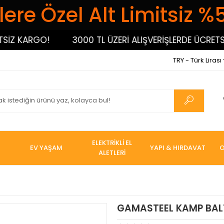
ere Özel Alt Limitsiz %
 KARGO!
3000 TL ÜZERİ ALIŞVERİŞLERDE ÜCRETSİZ 
TRY - Türk Lirası
ELEKTRİKLİ EL
EV YAŞAM
YAPI & HIRDAVAT
O
ALETLERİ
GAMASTEEL KAMP BALT