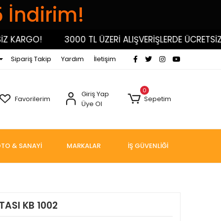
5 İndirim!
KARGO!
3000 TL ÜZERİ ALIŞVERİŞLERDE ÜCRETSİZ KA
Sipariş Takip
Yardım
İletişim
0
Giriş Yap
Favorilerim
Sepetim
Üye Ol
TO & SANAYİ
MARKALAR
İŞ GÜVENLİĞİ
ASI KB 1002