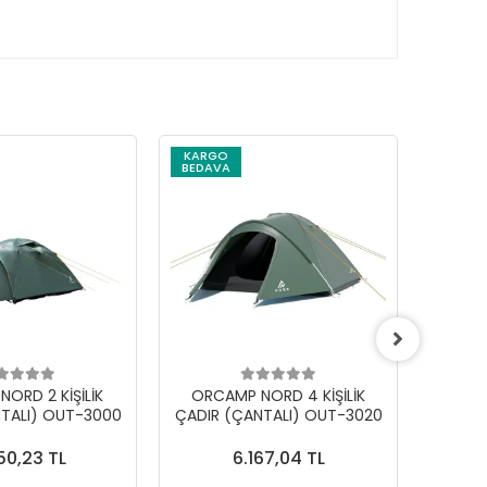
KARGO
BEDAVA
ORD 2 KİŞİLİK
ORCAMP NORD 4 KİŞİLİK
BAYGA
TALI) OUT-3000
ÇADIR (ÇANTALI) OUT-3020
KA
50,23 TL
6.167,04 TL