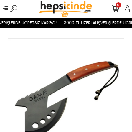
0
VERİŞLERDE ÜCRETSİZ KARGO!
3000 TL ÜZERİ ALIŞVERİŞLERDE ÜCR