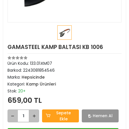
GAMASTEEL KAMP BALTASI KB 1006
Ürün Kodu:
133.01.KM07
Barkod:
2243081854546
Marka:
Hepsicinde
Kategori:
Kamp Ürünleri
Stok:
20+
659,00 TL
Sepete
Hemen Al
Ekle