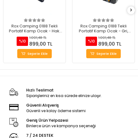
Rox Camping 0188 Tekli
Rox Camping 0188 Tekli
Portatif Kamp Ocak - Haki
Portatif Kamp Ocak - Gri,
Yeşil, Rüzgarlıklı, Ekstra Gaz
Rüzgarlıklı, Ekstra Gaz Girişli
1.001,48 TL
1.001,48 TL
Girişli
%10
%10
899,00 TL
899,00 TL
Sepete Ekle
Sepete Ekle
Hızlı Teslimat
Siparişleriniz en kısa sürede elinize ulaşır.
Güvenli Alışveriş
Güvenli ve kolay ödeme sistemi
Geniş Ürün Yelpazesi
Binlerce ürün ve kampanya seçeneği
7 / 24 DESTEK