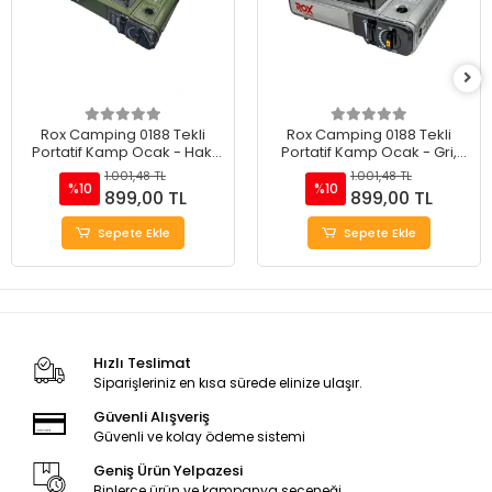
Rox Camping 0188 Tekli
Rox Camping 0188 Tekli
Portatif Kamp Ocak - Haki
Portatif Kamp Ocak - Gri,
Yeşil, Rüzgarlıklı, Ekstra Gaz
Rüzgarlıklı, Ekstra Gaz Girişli
1.001,48 TL
1.001,48 TL
Girişli
%10
%10
899,00 TL
899,00 TL
Sepete Ekle
Sepete Ekle
Hızlı Teslimat
Siparişleriniz en kısa sürede elinize ulaşır.
Güvenli Alışveriş
Güvenli ve kolay ödeme sistemi
Geniş Ürün Yelpazesi
Binlerce ürün ve kampanya seçeneği