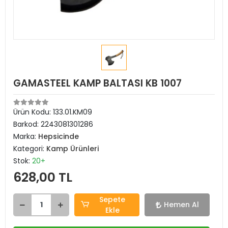
GAMASTEEL KAMP BALTASI KB 1007
Ürün Kodu:
133.01.KM09
Barkod:
2243081301286
Marka:
Hepsicinde
Kategori:
Kamp Ürünleri
Stok:
20+
628,00 TL
Sepete
Hemen Al
Ekle