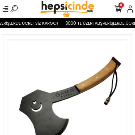
0
VERİŞLERDE ÜCRETSİZ KARGO!
3000 TL ÜZERİ ALIŞVERİŞLERDE ÜCR