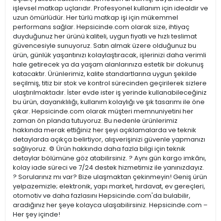
işlevsel matkap uçlarıdır. Profesyonel kullanım için idealdir ve
uzun ömürlüdür. Her türlü matkap işi için mükemmel
performans sağlar. Hepsicinde.com olarak size, ihtiyaç
duyduğunuz her ürünü kaliteli, uygun fiyatlı ve hızlı teslimat
güvencesiyle sunuyoruz. Satın almak üzere olduğunuz bu
ürün, günlük yaşantınızı kolaylaştıracak, işlerinizi daha verimli
hale getirecek ya da yaşam alanlarınıza estetik bir dokunuş
katacaktır. Ürünlerimiz, kalite standartlarına uygun şekilde
seçilmiş, titiz bir stok ve kontrol sürecinden geçirilerek sizlere
ulaştırılmaktadır. İster evde ister iş yerinde kullanabileceğiniz
bu ürün, dayanıklılığı, kullanım kolaylığı ve şık tasarımı ile öne
çıkar. Hepsicinde.com olarak müşteri memnuniyetini her
zaman ön planda tutuyoruz. Bu nedenle ürünlerimiz
hakkında merak ettiğiniz her şeyi açıklamalarda ve teknik
detaylarda açıkça belirtiyor, alışverişinizi güvenle yapmanızı
sağlıyoruz. ⚙️ Ürün hakkında daha fazla bilgi için teknik
detaylar bölümüne göz atabilirsiniz. ? Aynı gün kargo imkânı,
kolay iade süreci ve 7/24 destek hizmetimiz ile yanınızdayız.
? Sorularınız mı var? Bize ulaşmaktan çekinmeyin! Geniş ürün
yelpazemizle; elektronik, yapı market, hırdavat, ev gereçleri,
otomotiv ve daha fazlasını Hepsicinde.com'da bulabilir,
aradığınız her şeye kolayca ulaşabilirsiniz. Hepsicinde.com –
Her şey içinde!