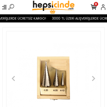
0
VERİŞLERDE ÜCRETSİZ KARGO!
3000 TL ÜZERİ ALIŞVERİŞLERDE ÜCR