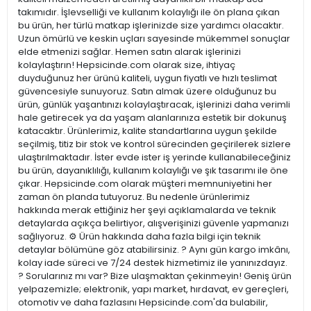
takımıdır. İşlevselliği ve kullanım kolaylığı ile ön plana çıkan
bu ürün, her türlü matkap işlerinizde size yardımcı olacaktır.
Uzun ömürlü ve keskin uçları sayesinde mükemmel sonuçlar
elde etmenizi sağlar. Hemen satın alarak işlerinizi
kolaylaştırın! Hepsicinde.com olarak size, ihtiyaç
duyduğunuz her ürünü kaliteli, uygun fiyatlı ve hızlı teslimat
güvencesiyle sunuyoruz. Satın almak üzere olduğunuz bu
ürün, günlük yaşantınızı kolaylaştıracak, işlerinizi daha verimli
hale getirecek ya da yaşam alanlarınıza estetik bir dokunuş
katacaktır. Ürünlerimiz, kalite standartlarına uygun şekilde
seçilmiş, titiz bir stok ve kontrol sürecinden geçirilerek sizlere
ulaştırılmaktadır. İster evde ister iş yerinde kullanabileceğiniz
bu ürün, dayanıklılığı, kullanım kolaylığı ve şık tasarımı ile öne
çıkar. Hepsicinde.com olarak müşteri memnuniyetini her
zaman ön planda tutuyoruz. Bu nedenle ürünlerimiz
hakkında merak ettiğiniz her şeyi açıklamalarda ve teknik
detaylarda açıkça belirtiyor, alışverişinizi güvenle yapmanızı
sağlıyoruz. ⚙️ Ürün hakkında daha fazla bilgi için teknik
detaylar bölümüne göz atabilirsiniz. ? Aynı gün kargo imkânı,
kolay iade süreci ve 7/24 destek hizmetimiz ile yanınızdayız.
? Sorularınız mı var? Bize ulaşmaktan çekinmeyin! Geniş ürün
yelpazemizle; elektronik, yapı market, hırdavat, ev gereçleri,
otomotiv ve daha fazlasını Hepsicinde.com'da bulabilir,