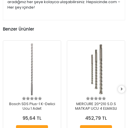
aradığınız her şeye kolayca ulaşabilirsiniz. Hepsicinde.com –
Her şey içinde!
Benzer Ürünler
Bosch SDS Plus-1 K-Delici
MERCURE 20*210 S.D.S
Ucu 1 Adet
MATKAP UCU 4 ELMASLI
95,64 TL
452,79 TL