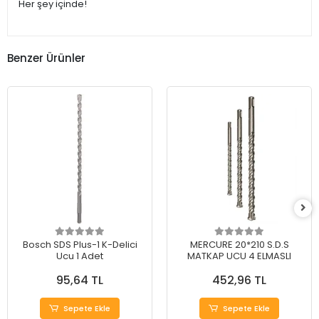
Her şey içinde!
Benzer Ürünler
Bosch SDS Plus-1 K-Delici
MERCURE 20*210 S.D.S
Ucu 1 Adet
MATKAP UCU 4 ELMASLI
95,64 TL
452,96 TL
Sepete Ekle
Sepete Ekle