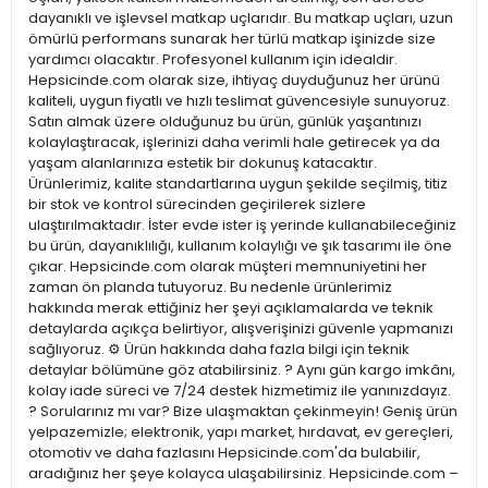
dayanıklı ve işlevsel matkap uçlarıdır. Bu matkap uçları, uzun
ömürlü performans sunarak her türlü matkap işinizde size
yardımcı olacaktır. Profesyonel kullanım için idealdir.
Hepsicinde.com olarak size, ihtiyaç duyduğunuz her ürünü
kaliteli, uygun fiyatlı ve hızlı teslimat güvencesiyle sunuyoruz.
Satın almak üzere olduğunuz bu ürün, günlük yaşantınızı
kolaylaştıracak, işlerinizi daha verimli hale getirecek ya da
yaşam alanlarınıza estetik bir dokunuş katacaktır.
Ürünlerimiz, kalite standartlarına uygun şekilde seçilmiş, titiz
bir stok ve kontrol sürecinden geçirilerek sizlere
ulaştırılmaktadır. İster evde ister iş yerinde kullanabileceğiniz
bu ürün, dayanıklılığı, kullanım kolaylığı ve şık tasarımı ile öne
çıkar. Hepsicinde.com olarak müşteri memnuniyetini her
zaman ön planda tutuyoruz. Bu nedenle ürünlerimiz
hakkında merak ettiğiniz her şeyi açıklamalarda ve teknik
detaylarda açıkça belirtiyor, alışverişinizi güvenle yapmanızı
sağlıyoruz. ⚙️ Ürün hakkında daha fazla bilgi için teknik
detaylar bölümüne göz atabilirsiniz. ? Aynı gün kargo imkânı,
kolay iade süreci ve 7/24 destek hizmetimiz ile yanınızdayız.
? Sorularınız mı var? Bize ulaşmaktan çekinmeyin! Geniş ürün
yelpazemizle; elektronik, yapı market, hırdavat, ev gereçleri,
otomotiv ve daha fazlasını Hepsicinde.com'da bulabilir,
aradığınız her şeye kolayca ulaşabilirsiniz. Hepsicinde.com –