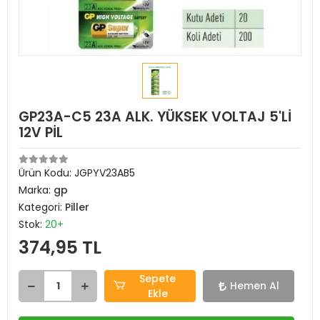
GP23A-C5 23A ALK. YÜKSEK VOLTAJ 5'Lİ
12V PİL
Ürün Kodu:
JGPYV23AB5
Marka:
gp
Kategori:
Piller
Stok:
20+
374,95 TL
Sepete
Hemen Al
Ekle