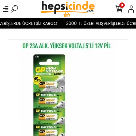
0
VERİŞLERDE ÜCRETSİZ KARGO!
3000 TL ÜZERİ ALIŞVERİŞLERDE ÜCR