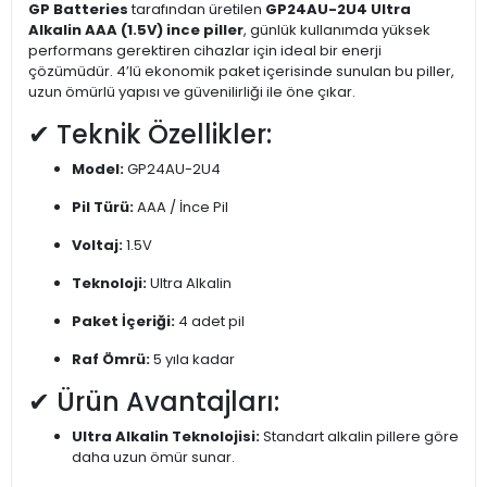
GP Batteries
tarafından üretilen
GP24AU-2U4 Ultra
Alkalin AAA (1.5V) ince piller
, günlük kullanımda yüksek
performans gerektiren cihazlar için ideal bir enerji
çözümüdür. 4’lü ekonomik paket içerisinde sunulan bu piller,
uzun ömürlü yapısı ve güvenilirliği ile öne çıkar.
✔ Teknik Özellikler:
Model:
GP24AU-2U4
Pil Türü:
AAA / İnce Pil
Voltaj:
1.5V
Teknoloji:
Ultra Alkalin
Paket İçeriği:
4 adet pil
Raf Ömrü:
5 yıla kadar
✔ Ürün Avantajları:
Ultra Alkalin Teknolojisi:
Standart alkalin pillere göre
daha uzun ömür sunar.