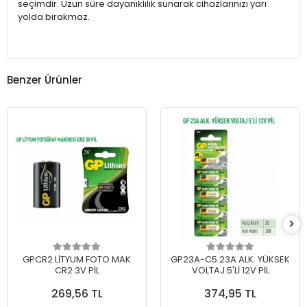
seçimdir. Uzun süre dayanıklılık sunarak cihazlarınızı yarı
yolda bırakmaz.
Benzer Ürünler
GPCR2 LİTYUM FOTO MAK
GP23A-C5 23A ALK. YÜKSEK
CR2 3V PİL
VOLTAJ 5'Lİ 12V PİL
269,56 TL
374,95 TL