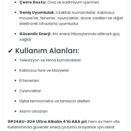
Çevre Dostu:
Civa ve kadmiyum içermez.
Geniş Uyumluluk:
Uzaktan kumandalar, kablosuz
mouse'lar, fenerler, oyuncaklar, duvar saatleri ve diğer
elektronik cihazlarla uyumludur.
Güvenilir Enerji:
Ani enerji ihtiyaçlarında istikrarlı güç
sağlar.
✔ Kullanım Alanları:
Televizyon ve klima kumandaları
Kablosuz fare ve klavyeler
El fenerleri
Oyuncaklar
Dijital termometre ve tansiyon aletleri
Alarm cihazları
GP24AU-2U4 Ultra Alkalin 4’lü AAA pil
, hem ev hem ofis
kullanımında güvenilir enerji çözümü arayanlar için ideal