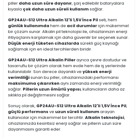
piller
daha uzun süre dayanır
, şarj edilebilir bataryalara
kıyasla
çok daha uzun süreli kullanım
sağlar.
GP24AU-S12 Ultra Alkalin 12'li 1,5V İnce Pil
seti, hem
günlük kullanımda
hem de
acil durumlar
için mükemmel
bir çözüm sunar. Alkalin pil teknolojisi ile, cihazlarınızın enerji
ihtiyaçlarını karşılamak için daha güvenilir bir seçenek sunar.
Düşük enerji tüketen cihazlarda
sürekli güç kaynağı
sağlamak için en ideal tercihlerden biridir.
GP24AU-S12 Ultra Alkalin Piller
ayrıca çevre dostudur ve
tasarruflu bir çözüm olarak hem evde hem de iş yerlerinde
kullanılabilir. Son derece dayanıklı ve
yüksek enerji
verimliliği
sunan bu piller, cihazlarınızdaki performansı
maksimuma çıkarırken
aynı zamanda enerji verimliliği
sağlar.
Pillerin uzun ömürlü yapısı
, kullanıcıların daha az
sıklıkla pil değiştirmesini sağlar.
Sonuç olarak,
GP24AU-S12 Ultra Alkalin 12'li 1,5V İnce Pil
,
güçlü performans
ve
uzun süreli kullanım
arayan
kullanıcılar için mükemmel bir tercihtir.
Alkalin teknolojisi
,
cihazlarınızda kesintisiz enerji sağlar ve pillerin uzun süre
dayanmasını garanti eder.