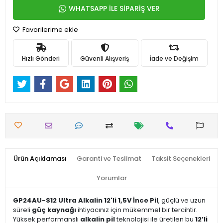
WHATSAPP İLE SİPARİŞ VER
Favorilerime ekle
Hızlı Gönderi
Güvenli Alışveriş
İade ve Değişim
Ürün Açıklaması
Garanti ve Teslimat
Taksit Seçenekleri
Yorumlar
GP24AU-S12 Ultra Alkalin 12'li 1,5V İnce Pil
, güçlü ve uzun
süreli
güç kaynağı
ihtiyacınız için mükemmel bir tercihtir.
Yüksek performanslı
alkalin pil
teknolojisi ile üretilen bu
12’li