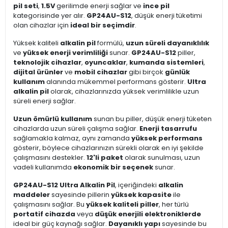
pil seti
,
1.5V
gerilimde enerji sağlar ve
ince pil
kategorisinde yer alır.
GP24AU-S12
, düşük enerji tüketimi
olan cihazlar için
ideal bir seçimdir
.
Yüksek kaliteli
alkalin pil
formülü,
uzun süreli dayanıklılık
ve
yüksek enerji verimliliği
sunar.
GP24AU-S12
piller,
teknolojik cihazlar
,
oyuncaklar
,
kumanda sistemleri
,
dijital ürünler
ve
mobil cihazlar
gibi birçok
günlük
kullanım
alanında mükemmel performans gösterir.
Ultra
alkalin pil
olarak, cihazlarınızda yüksek verimlilikle uzun
süreli enerji sağlar.
Uzun ömürlü kullanım
sunan bu piller, düşük enerji tüketen
cihazlarda uzun süreli çalışma sağlar.
Enerji tasarrufu
sağlamakla kalmaz, aynı zamanda
yüksek performans
gösterir, böylece cihazlarınızın sürekli olarak en iyi şekilde
çalışmasını destekler.
12'li paket
olarak sunulması, uzun
vadeli kullanımda
ekonomik bir seçenek
sunar.
GP24AU-S12 Ultra Alkalin Pil
, içeriğindeki
alkalin
maddeler
sayesinde pillerin
yüksek kapasite
ile
çalışmasını sağlar. Bu
yüksek kaliteli piller
, her türlü
portatif cihazda
veya
düşük enerjili elektroniklerde
ideal bir güç kaynağı sağlar.
Dayanıklı yapı
sayesinde bu