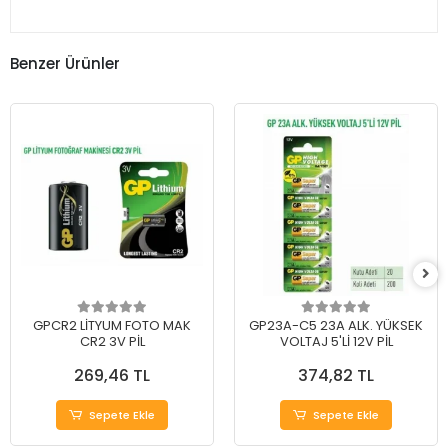
Benzer Ürünler
GPCR2 LİTYUM FOTO MAK
GP23A-C5 23A ALK. YÜKSEK
CR2 3V PİL
VOLTAJ 5'Lİ 12V PİL
269,46 TL
374,82 TL
Sepete Ekle
Sepete Ekle