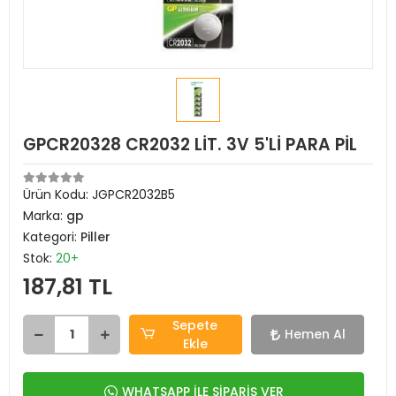
GPCR20328 CR2032 LİT. 3V 5'Lİ PARA PİL
Ürün Kodu:
JGPCR2032B5
Marka:
gp
Kategori:
Piller
Stok:
20+
187,81 TL
Sepete
Hemen Al
Ekle
WHATSAPP İLE SİPARİŞ VER