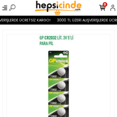
0
VERİŞLERDE ÜCRETSİZ KARGO!
3000 TL ÜZERİ ALIŞVERİŞLERDE ÜCR