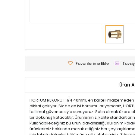
Favorilerime Ekle
Tavsiy
Ürün A
HORTUM REKORU 1-1/4 40mm, en kaliteli malzemeden üret
dikkat çekiyor. Siz de en iyi hortumu arıyorsanız, HOR
teslimat güvencesiyle sunuyoruz. Satın almak üzere old
bir dokunuş katacaktır. Ürünlerimiz, kalite standartların
kullanabileceğiniz bu ürün, dayanıklılığı, kullanım ko
ürünlerimiz hakkında merak ettiğiniz her şeyi açıklamal
için teknik detaylar bölümüne göz atabilirsiniz. ? Aynı