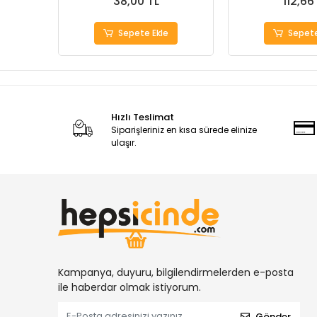
38,00 TL
112,66
Sepete Ekle
Sepete
Hızlı Teslimat
Siparişleriniz en kısa sürede elinize
ulaşır.
Kampanya, duyuru, bilgilendirmelerden e-posta
ile haberdar olmak istiyorum.
Gönder