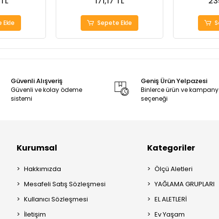
 TL
171,17 TL
23
 Ekle
Sepete Ekle
S
Güvenli Alışveriş
Geniş Ürün Yelpazesi
Güvenli ve kolay ödeme
Binlerce ürün ve kampan
sistemi
seçeneği
Kurumsal
Kategoriler
Hakkımızda
Ölçü Aletleri
Mesafeli Satış Sözleşmesi
YAĞLAMA GRUPLARI
Kullanıcı Sözleşmesi
EL ALETLERİ
İletişim
Ev Yaşam