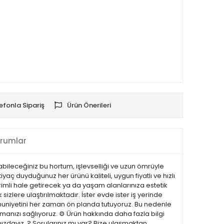
efonla Sipariş
Ürün Önerileri
rumlar
ileceğiniz bu hortum, işlevselliği ve uzun ömrüyle
ç duyduğunuz her ürünü kaliteli, uygun fiyatlı ve hızlı
rimli hale getirecek ya da yaşam alanlarınıza estetik
sizlere ulaştırılmaktadır. İster evde ister iş yerinde
emnuniyetini her zaman ön planda tutuyoruz. Bu nedenle
manızı sağlıyoruz. ⚙️ Ürün hakkında daha fazla bilgi
nızdayız. ? Sorularınız mı var? Bize ulaşmaktan