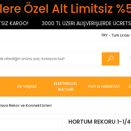
ere Özel Alt Limitsiz %
 KARGO!
3000 TL ÜZERİ ALIŞVERİŞLERDE ÜCRETSİZ K
TRY - Türk Lirası
ELEKTRİKLİ EL
EV YAŞAM
YAPI & HIRDAVAT
O
ALETLERİ
ava Rekor ve Konnektörleri
HORTUM REKORU 1-1/