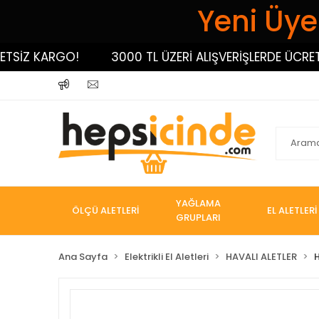
Yeni Üyel
İZ KARGO!
3000 TL ÜZERİ ALIŞVERİŞLERDE ÜCRETSİZ
YAĞLAMA
ÖLÇÜ ALETLERİ
EL ALETLERİ
GRUPLARI
Ana Sayfa
Elektrikli El Aletleri
HAVALI ALETLER
H