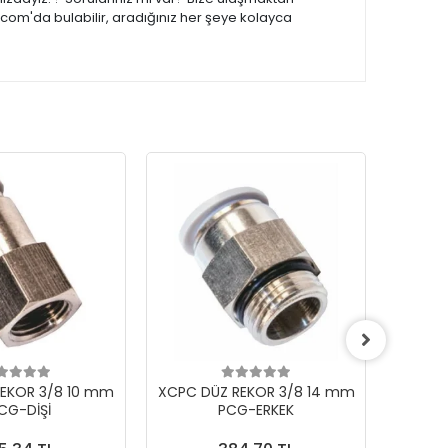
.com'da bulabilir, aradığınız her şeye kolayca
EKOR 3/8 10 mm
XCPC DÜZ REKOR 3/8 14 mm
XCPC 
CG-DİŞİ
PCG-ERKEK