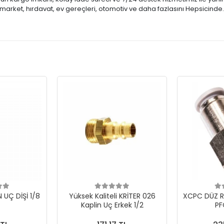
market, hırdavat, ev gereçleri, otomotiv ve daha fazlasını Hepsicinde
N UÇ DİŞİ 1/8
Yüksek Kaliteli KRİTER 026
XCPC DÜZ R
Kaplin Uç Erkek 1/2
PF