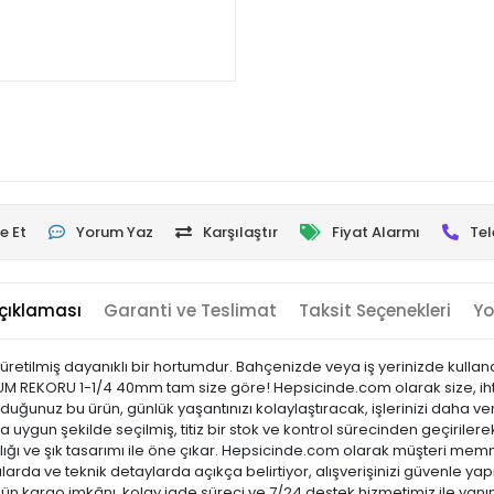
e Et
Yorum Yaz
Karşılaştır
Fiyat Alarmı
Tel
çıklaması
Garanti ve Teslimat
Taksit Seçenekleri
Yo
ilmiş dayanıklı bir hortumdur. Bahçenizde veya iş yerinizde kullanab
TUM REKORU 1-1/4 40mm tam size göre! Hepsicinde.com olarak size, ihtiya
uğunuz bu ürün, günlük yaşantınızı kolaylaştıracak, işlerinizi daha ve
a uygun şekilde seçilmiş, titiz bir stok ve kontrol sürecinden geçirilerek 
laylığı ve şık tasarımı ile öne çıkar. Hepsicinde.com olarak müşteri m
arda ve teknik detaylarda açıkça belirtiyor, alışverişinizi güvenle yap
 gün kargo imkânı, kolay iade süreci ve 7/24 destek hizmetimiz ile yanı