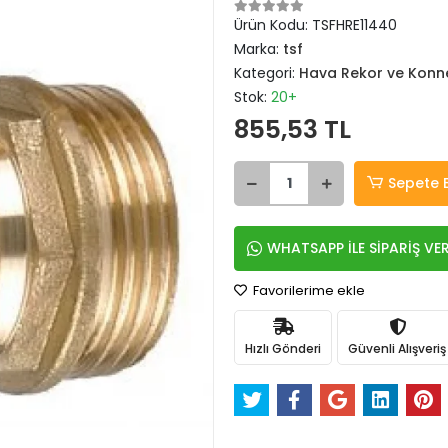
Ürün Kodu:
TSFHRE11440
Marka:
tsf
Kategori:
Hava Rekor ve Konne
Stok:
20+
855,53 TL
Sepete 
WHATSAPP İLE SİPARİŞ VE
Favorilerime ekle
Hızlı Gönderi
Güvenli Alışveriş