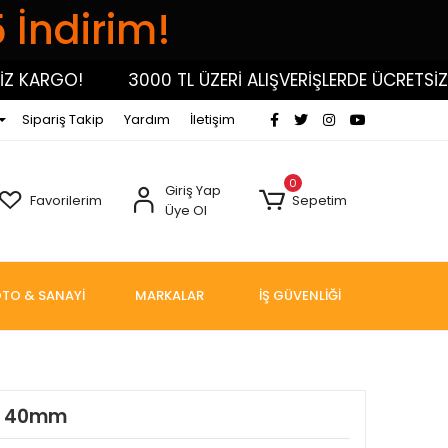
5 İndirim!
ARGO!
3000 TL ÜZERİ ALIŞVERİŞLERDE ÜCRETSİZ KA
Sipariş Takip
Yardım
İletişim
0
Giriş Yap
Favorilerim
Sepetim
Üye Ol
TO & SANAYİ
MARKALAR
İŞ GÜVENLİĞİ
4 40mm