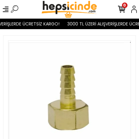
0
VERİŞLERDE ÜCRETSİZ KARGO!
3000 TL ÜZERİ ALIŞVERİŞLERDE ÜCR