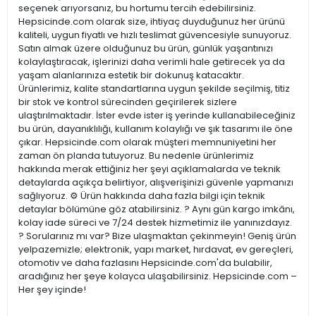
seçenek arıyorsanız, bu hortumu tercih edebilirsiniz.
Hepsicinde.com olarak size, ihtiyaç duyduğunuz her ürünü
kaliteli, uygun fiyatlı ve hızlı teslimat güvencesiyle sunuyoruz.
Satın almak üzere olduğunuz bu ürün, günlük yaşantınızı
kolaylaştıracak, işlerinizi daha verimli hale getirecek ya da
yaşam alanlarınıza estetik bir dokunuş katacaktır.
Ürünlerimiz, kalite standartlarına uygun şekilde seçilmiş, titiz
bir stok ve kontrol sürecinden geçirilerek sizlere
ulaştırılmaktadır. İster evde ister iş yerinde kullanabileceğiniz
bu ürün, dayanıklılığı, kullanım kolaylığı ve şık tasarımı ile öne
çıkar. Hepsicinde.com olarak müşteri memnuniyetini her
zaman ön planda tutuyoruz. Bu nedenle ürünlerimiz
hakkında merak ettiğiniz her şeyi açıklamalarda ve teknik
detaylarda açıkça belirtiyor, alışverişinizi güvenle yapmanızı
sağlıyoruz. ⚙️ Ürün hakkında daha fazla bilgi için teknik
detaylar bölümüne göz atabilirsiniz. ? Aynı gün kargo imkânı,
kolay iade süreci ve 7/24 destek hizmetimiz ile yanınızdayız.
? Sorularınız mı var? Bize ulaşmaktan çekinmeyin! Geniş ürün
yelpazemizle; elektronik, yapı market, hırdavat, ev gereçleri,
otomotiv ve daha fazlasını Hepsicinde.com'da bulabilir,
aradığınız her şeye kolayca ulaşabilirsiniz. Hepsicinde.com –
Her şey içinde!