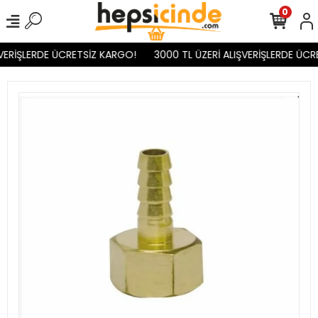
0
VERİŞLERDE ÜCRETSİZ KARGO!
3000 TL ÜZERİ ALIŞVERİŞLERDE ÜCR