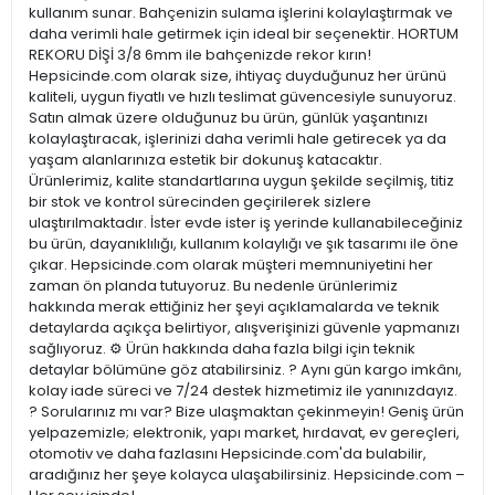
kullanım sunar. Bahçenizin sulama işlerini kolaylaştırmak ve
daha verimli hale getirmek için ideal bir seçenektir. HORTUM
REKORU DİŞİ 3/8 6mm ile bahçenizde rekor kırın!
Hepsicinde.com olarak size, ihtiyaç duyduğunuz her ürünü
kaliteli, uygun fiyatlı ve hızlı teslimat güvencesiyle sunuyoruz.
Satın almak üzere olduğunuz bu ürün, günlük yaşantınızı
kolaylaştıracak, işlerinizi daha verimli hale getirecek ya da
yaşam alanlarınıza estetik bir dokunuş katacaktır.
Ürünlerimiz, kalite standartlarına uygun şekilde seçilmiş, titiz
bir stok ve kontrol sürecinden geçirilerek sizlere
ulaştırılmaktadır. İster evde ister iş yerinde kullanabileceğiniz
bu ürün, dayanıklılığı, kullanım kolaylığı ve şık tasarımı ile öne
çıkar. Hepsicinde.com olarak müşteri memnuniyetini her
zaman ön planda tutuyoruz. Bu nedenle ürünlerimiz
hakkında merak ettiğiniz her şeyi açıklamalarda ve teknik
detaylarda açıkça belirtiyor, alışverişinizi güvenle yapmanızı
sağlıyoruz. ⚙️ Ürün hakkında daha fazla bilgi için teknik
detaylar bölümüne göz atabilirsiniz. ? Aynı gün kargo imkânı,
kolay iade süreci ve 7/24 destek hizmetimiz ile yanınızdayız.
? Sorularınız mı var? Bize ulaşmaktan çekinmeyin! Geniş ürün
yelpazemizle; elektronik, yapı market, hırdavat, ev gereçleri,
otomotiv ve daha fazlasını Hepsicinde.com'da bulabilir,
aradığınız her şeye kolayca ulaşabilirsiniz. Hepsicinde.com –