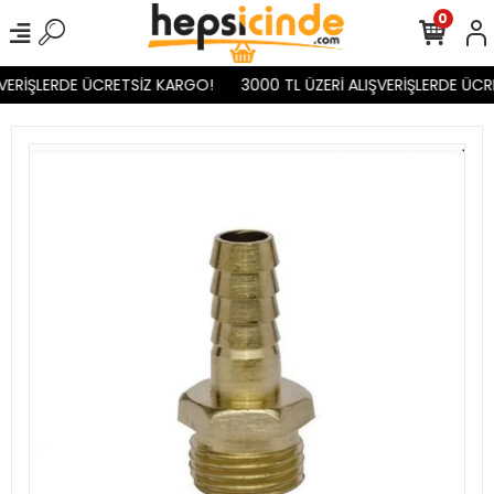
0
VERİŞLERDE ÜCRETSİZ KARGO!
3000 TL ÜZERİ ALIŞVERİŞLERDE ÜCR