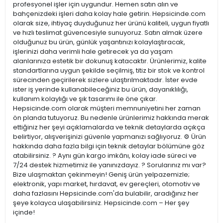
profesyonel işler için uygundur. Hemen satın alın ve
bahçenizdeki işleri daha kolay hale getirin. Hepsicinde.com
olarak size, ihtiyaç duyduğunuz her ürünü kaliteli, uygun fiyatlı
ve hızlı teslimat güvencesiyle sunuyoruz. Satın almak üzere
olduğunuz bu ürün, günlük yaşantınızı kolaylaştıracak,
işlerinizi daha verimli hale getirecek ya da yaşam
alanlarınıza estetik bir dokunuş katacaktır. Ürünlerimiz, kalite
standartlarına uygun şekilde seçilmiş, titiz bir stok ve kontrol
sürecinden geçirilerek sizlere ulaştırılmaktadır. İster evde
ister iş yerinde kullanabileceğiniz bu ürün, dayanıklılığı,
kullanım kolaylığı ve şık tasarımı ile öne çıkar.
Hepsicinde.com olarak müşteri memnuniyetini her zaman
ön planda tutuyoruz. Bu nedenle ürünlerimiz hakkında merak
ettiğiniz her şeyi açıklamalarda ve teknik detaylarda açıkça
belirtiyor, alışverişinizi güvenle yapmanızı sağlıyoruz. ⚙️ Ürün
hakkında daha fazla bilgi için teknik detaylar bölümüne göz
atabilirsiniz. ? Aynı gün kargo imkânı, kolay iade süreci ve
7/24 destek hizmetimiz ile yanınızdayız. ? Sorularınız mı var?
Bize ulaşmaktan çekinmeyin! Geniş ürün yelpazemizle;
elektronik, yapı market, hırdavat, ev gereçleri, otomotiv ve
daha fazlasını Hepsicinde.com'da bulabilir, aradığınız her
şeye kolayca ulaşabilirsiniz. Hepsicinde.com – Her şey
içinde!