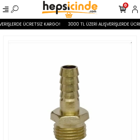
0
VERİŞLERDE ÜCRETSİZ KARGO!
3000 TL ÜZERİ ALIŞVERİŞLERDE ÜCR