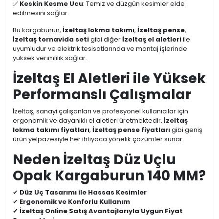
✅
Keskin Kesme Ucu
: Temiz ve düzgün kesimler elde
edilmesini sağlar.
Bu kargaburun,
İzeltaş lokma takımı
,
İzeltaş pense
,
İzeltaş tornavida seti
gibi diğer
İzeltaş el aletleri
ile
uyumludur ve elektrik tesisatlarında ve montaj işlerinde
yüksek verimlilik sağlar.
İzeltaş El Aletleri ile Yüksek
Performanslı Çalışmalar
İzeltaş, sanayi çalışanları ve profesyonel kullanıcılar için
ergonomik ve dayanıklı el aletleri üretmektedir.
İzeltaş
lokma takımı fiyatları
,
İzeltaş pense fiyatları
gibi geniş
ürün yelpazesiyle her ihtiyaca yönelik çözümler sunar.
Neden İzeltaş Düz Uçlu
Opak Kargaburun 140 MM?
✔
Düz Uç Tasarımı ile Hassas Kesimler
✔
Ergonomik ve Konforlu Kullanım
✔
İzeltaş Online Satış Avantajlarıyla Uygun Fiyat