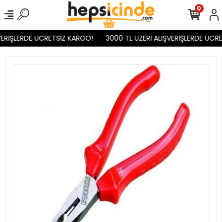
0
ERİŞLERDE ÜCRETSİZ KARGO!
3000 TL ÜZERİ ALIŞVERİŞLERDE ÜCRE