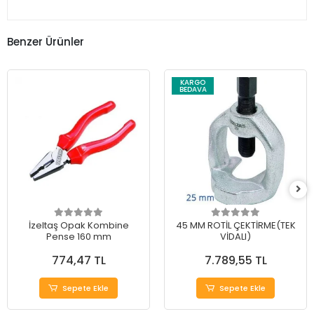
Benzer Ürünler
KARGO
BEDAVA
İzeltaş Opak Kombine
45 MM ROTİL ÇEKTİRME(TEK
Pense 160 mm
VİDALI)
774,47 TL
7.789,55 TL
Sepete Ekle
Sepete Ekle