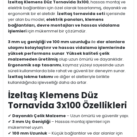
İzeltaş Klemens Düz Tornavida 3x100
, hassas montaj ve
elektrik bağlantıları için özel olarak tasarlanmış, dayanıklı ve
ergonomik bir el aletidir.
İzeltaş tornavida seti
içerisinde
yer alan bu model,
elektrik panoları, klemens
bağlantıları, devre montajları ve hassas vidalama
işlemleri
için mükemmel bir çözümdür.
3 mm uç genişliği ve 100 mm uzunluğu
ile
dar alanlara
ulaşımı kolaylaştırır ve hassas vidalama işlemlerinde
yüksek performans sunar
.
Yüksek kaliteli çelik
malzemeden üretilmiş
olup uzun ömürlü ve dayanıklıdır.
Ergonomik sap tasarımı
, kaymaz yüzeyi sayesinde uzun
süreli kullanımlarda bile rahat ve güvenli bir deneyim sunar.
İzeltaş lokma takımı
ve diğer el aletleriyle birlikte
kullanıldığında işlevselliği daha da artar.
İzeltaş Klemens Düz
Tornavida 3x100 Özellikleri
✔
Dayanıklı Çelik Malzeme
– Uzun ömürlü ve güvenilir yapı.
✔
3 mm Uç Genişliği
– Hassas montaj işlemleri için
mükemmel uyum.
✔
100 mm Uzunluk
– Küçük bağlantılar ve dar alanlar için