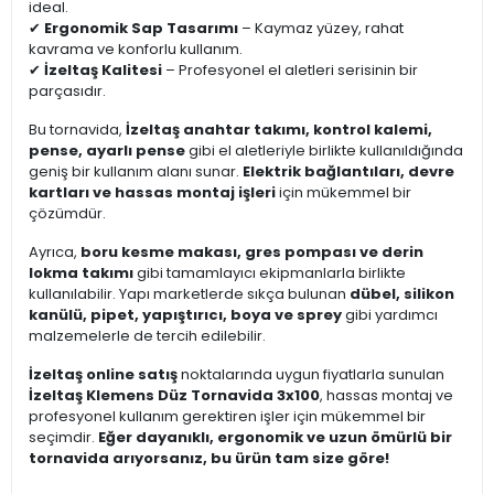
ideal.
✔
Ergonomik Sap Tasarımı
– Kaymaz yüzey, rahat
kavrama ve konforlu kullanım.
✔
İzeltaş Kalitesi
– Profesyonel el aletleri serisinin bir
parçasıdır.
Bu tornavida,
İzeltaş anahtar takımı, kontrol kalemi,
pense, ayarlı pense
gibi el aletleriyle birlikte kullanıldığında
geniş bir kullanım alanı sunar.
Elektrik bağlantıları, devre
kartları ve hassas montaj işleri
için mükemmel bir
çözümdür.
Ayrıca,
boru kesme makası, gres pompası ve derin
lokma takımı
gibi tamamlayıcı ekipmanlarla birlikte
kullanılabilir. Yapı marketlerde sıkça bulunan
dübel, silikon
kanülü, pipet, yapıştırıcı, boya ve sprey
gibi yardımcı
malzemelerle de tercih edilebilir.
İzeltaş online satış
noktalarında uygun fiyatlarla sunulan
İzeltaş Klemens Düz Tornavida 3x100
, hassas montaj ve
profesyonel kullanım gerektiren işler için mükemmel bir
seçimdir.
Eğer dayanıklı, ergonomik ve uzun ömürlü bir
tornavida arıyorsanız, bu ürün tam size göre!