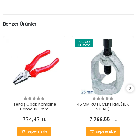
Benzer Ürünler
KARGO
BEDAVA
İzeltaş Opak Kombine
45 MM ROTİL ÇEKTİRME(TEK
Pense 160 mm
VİDALI)
774,47 TL
7.789,55 TL
Sepete Ekle
Sepete Ekle