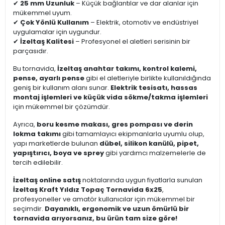
✔
25 mm Uzunluk
– Küçük bağlantılar ve dar alanlar için
mükemmel uyum.
✔
Çok Yönlü Kullanım
– Elektrik, otomotiv ve endüstriyel
uygulamalar için uygundur.
✔
İzeltaş Kalitesi
– Profesyonel el aletleri serisinin bir
parçasıdır.
Bu tornavida,
İzeltaş anahtar takımı, kontrol kalemi,
pense, ayarlı pense
gibi el aletleriyle birlikte kullanıldığında
geniş bir kullanım alanı sunar.
Elektrik tesisatı, hassas
montaj işlemleri ve küçük vida sökme/takma işlemleri
için mükemmel bir çözümdür.
Ayrıca,
boru kesme makası, gres pompası ve derin
lokma takımı
gibi tamamlayıcı ekipmanlarla uyumlu olup,
yapı marketlerde bulunan
dübel, silikon kanülü, pipet,
yapıştırıcı, boya ve sprey
gibi yardımcı malzemelerle de
tercih edilebilir.
İzeltaş online satış
noktalarında uygun fiyatlarla sunulan
İzeltaş Kraft Yıldız Topaç Tornavida 6x25
,
profesyoneller ve amatör kullanıcılar için mükemmel bir
seçimdir.
Dayanıklı, ergonomik ve uzun ömürlü bir
tornavida arıyorsanız, bu ürün tam size göre!