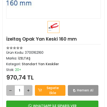
İzeltaş Opak Yan Keski 160 mm
Ürün Kodu:
3700162160
Marka:
İZELTAŞ
Kategori:
Standart Yan Keskiler
Stok:
20+
970,74 TL
Sepete
Hemen Al
Ekle
WHATSAPP İLE SİPARİŞ VER