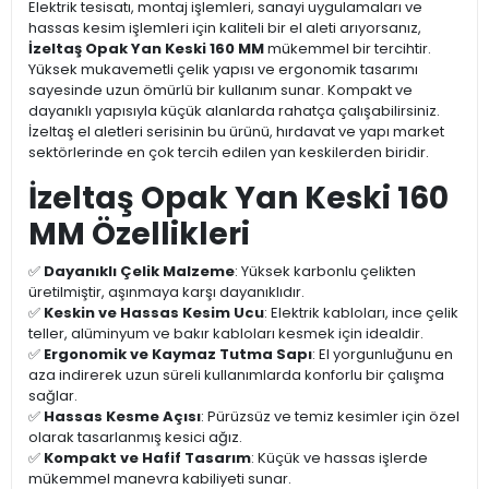
Elektrik tesisatı, montaj işlemleri, sanayi uygulamaları ve
hassas kesim işlemleri için kaliteli bir el aleti arıyorsanız,
İzeltaş Opak Yan Keski 160 MM
mükemmel bir tercihtir.
Yüksek mukavemetli çelik yapısı ve ergonomik tasarımı
sayesinde uzun ömürlü bir kullanım sunar. Kompakt ve
dayanıklı yapısıyla küçük alanlarda rahatça çalışabilirsiniz.
İzeltaş el aletleri serisinin bu ürünü, hırdavat ve yapı market
sektörlerinde en çok tercih edilen yan keskilerden biridir.
İzeltaş Opak Yan Keski 160
MM Özellikleri
✅
Dayanıklı Çelik Malzeme
: Yüksek karbonlu çelikten
üretilmiştir, aşınmaya karşı dayanıklıdır.
✅
Keskin ve Hassas Kesim Ucu
: Elektrik kabloları, ince çelik
teller, alüminyum ve bakır kabloları kesmek için idealdir.
✅
Ergonomik ve Kaymaz Tutma Sapı
: El yorgunluğunu en
aza indirerek uzun süreli kullanımlarda konforlu bir çalışma
sağlar.
✅
Hassas Kesme Açısı
: Pürüzsüz ve temiz kesimler için özel
olarak tasarlanmış kesici ağız.
✅
Kompakt ve Hafif Tasarım
: Küçük ve hassas işlerde
mükemmel manevra kabiliyeti sunar.