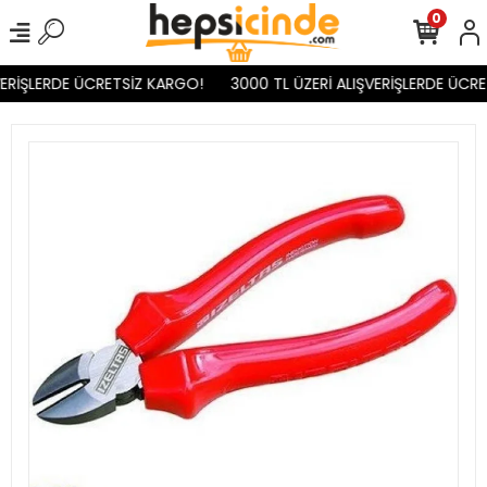
0
ERİŞLERDE ÜCRETSİZ KARGO!
3000 TL ÜZERİ ALIŞVERİŞLERDE ÜCRE