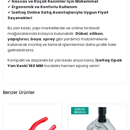
✔
Hassas ve Küçük Kesimler İçin Mükemmel
✔
Ergonomik ve Konforlu Kullanım
✔
İzeltaş Online Satış Avantajlarıyla Uygun Fiyat
Seçenekleri
Bu yan keski, yapı marketlerde ve online hırdavat
mağazalarında kolayca bulunabilir.
Dübel
,
silikon
,
yapıştırıcı
,
boya
,
sprey
gibi yardımcı malzemelerle
kullanarak montaj ve tamirat işlemlerinizi daha pratik hale
getirebilirsiniz.
Kompakt ve dayanıklı bir yan keski arıyorsanız,
İzeltaş Opak
Yan Keski 160 MM
modelini hemen sipariş verin!
Benzer Ürünler
KARGO
BEDAVA