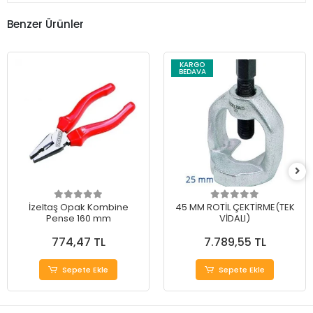
Benzer Ürünler
KARGO
BEDAVA
İzeltaş Opak Kombine
45 MM ROTİL ÇEKTİRME(TEK
Pense 160 mm
VİDALI)
774,47 TL
7.789,55 TL
Sepete Ekle
Sepete Ekle