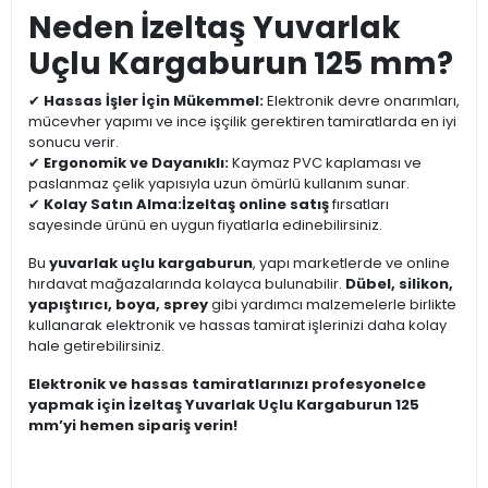
Neden İzeltaş Yuvarlak
Uçlu Kargaburun 125 mm?
✔
Hassas İşler İçin Mükemmel:
Elektronik devre onarımları,
mücevher yapımı ve ince işçilik gerektiren tamiratlarda en iyi
sonucu verir.
✔
Ergonomik ve Dayanıklı:
Kaymaz PVC kaplaması ve
paslanmaz çelik yapısıyla uzun ömürlü kullanım sunar.
✔
Kolay Satın Alma:
İzeltaş online satış
fırsatları
sayesinde ürünü en uygun fiyatlarla edinebilirsiniz.
Bu
yuvarlak uçlu kargaburun
, yapı marketlerde ve online
hırdavat mağazalarında kolayca bulunabilir.
Dübel, silikon,
yapıştırıcı, boya, sprey
gibi yardımcı malzemelerle birlikte
kullanarak elektronik ve hassas tamirat işlerinizi daha kolay
hale getirebilirsiniz.
Elektronik ve hassas tamiratlarınızı profesyonelce
yapmak için İzeltaş Yuvarlak Uçlu Kargaburun 125
mm’yi hemen sipariş verin!