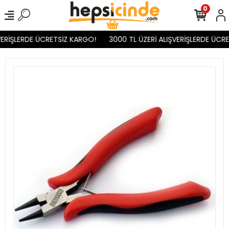
0
ERİŞLERDE ÜCRETSİZ KARGO!
3000 TL ÜZERİ ALIŞVERİŞLERDE ÜCRE