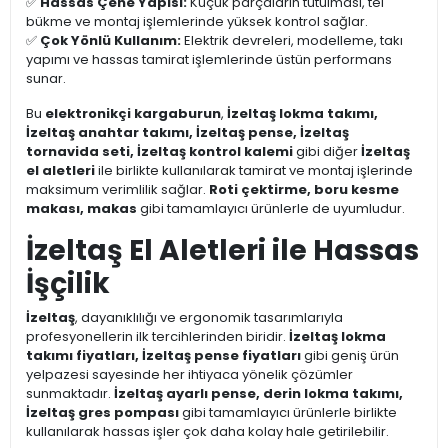
✅
Hassas Çene Yapısı:
Küçük parçaların tutulması, tel
bükme ve montaj işlemlerinde yüksek kontrol sağlar.
✅
Çok Yönlü Kullanım:
Elektrik devreleri, modelleme, takı
yapımı ve hassas tamirat işlemlerinde üstün performans
sunar.
Bu
elektronikçi kargaburun
,
İzeltaş lokma takımı,
İzeltaş anahtar takımı, İzeltaş pense, İzeltaş
tornavida seti, İzeltaş kontrol kalemi
gibi diğer
İzeltaş
el aletleri
ile birlikte kullanılarak tamirat ve montaj işlerinde
maksimum verimlilik sağlar.
Roti çektirme, boru kesme
makası, makas
gibi tamamlayıcı ürünlerle de uyumludur.
İzeltaş El Aletleri ile Hassas
İşçilik
İzeltaş
, dayanıklılığı ve ergonomik tasarımlarıyla
profesyonellerin ilk tercihlerinden biridir.
İzeltaş lokma
takımı fiyatları, İzeltaş pense fiyatları
gibi geniş ürün
yelpazesi sayesinde her ihtiyaca yönelik çözümler
sunmaktadır.
İzeltaş ayarlı pense, derin lokma takımı,
İzeltaş gres pompası
gibi tamamlayıcı ürünlerle birlikte
kullanılarak hassas işler çok daha kolay hale getirilebilir.