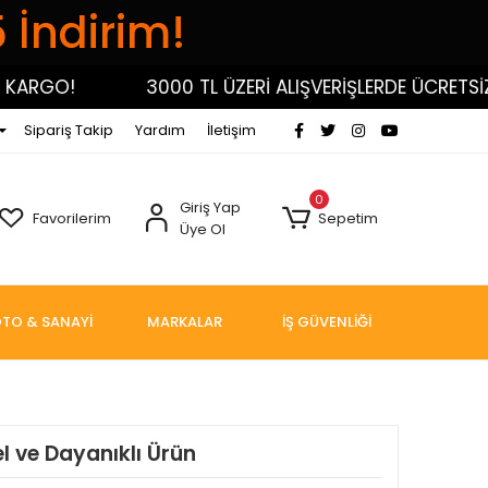
5 İndirim!
RGO!
3000 TL ÜZERİ ALIŞVERİŞLERDE ÜCRETSİZ KA
Sipariş Takip
Yardım
İletişim
0
Giriş Yap
Favorilerim
Sepetim
Üye Ol
TO & SANAYİ
MARKALAR
İŞ GÜVENLİĞİ
l ve Dayanıklı Ürün