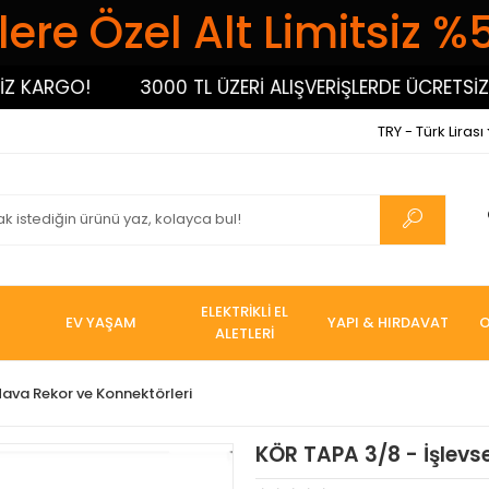
ere Özel Alt Limitsiz %
ARGO!
3000 TL ÜZERİ ALIŞVERİŞLERDE ÜCRETSİZ KA
TRY - Türk Lirası
ELEKTRİKLİ EL
EV YAŞAM
YAPI & HIRDAVAT
O
ALETLERİ
ava Rekor ve Konnektörleri
KÖR TAPA 3/8 - İşlevse