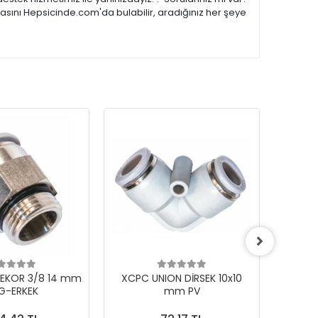
asını Hepsicinde.com'da bulabilir, aradığınız her şeye
EKOR 3/8 14 mm
XCPC UNION DİRSEK 10x10
XCPC 
G-ERKEK
mm PV
PE K