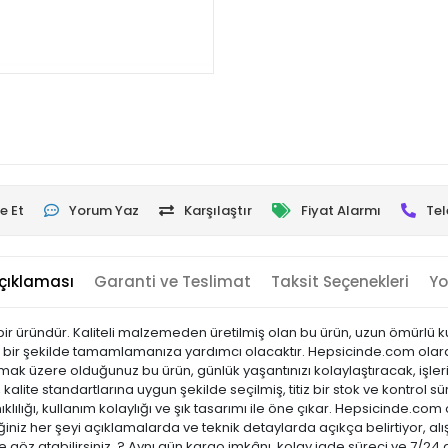
e Et
Yorum Yaz
Karşılaştır
Fiyat Alarmı
Tel
çıklaması
Garanti ve Teslimat
Taksit Seçenekleri
Yo
n bir üründür. Kaliteli malzemeden üretilmiş olan bu ürün, uzun ömürlü 
lay bir şekilde tamamlamanıza yardımcı olacaktır. Hepsicinde.com olara
 almak üzere olduğunuz bu ürün, günlük yaşantınızı kolaylaştıracak, işl
kalite standartlarına uygun şekilde seçilmiş, titiz bir stok ve kontrol sü
ıklılığı, kullanım kolaylığı ve şık tasarımı ile öne çıkar. Hepsicinde
niz her şeyi açıklamalarda ve teknik detaylarda açıkça belirtiyor, alı
 göz atabilirsiniz. ? Aynı gün kargo imkânı, kolay iade süreci ve 7/24 d