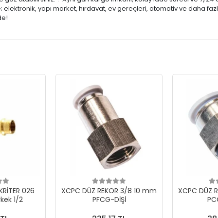
lektronik, yapı market, hırdavat, ev gereçleri, otomotiv ve daha fazl
de!
 KRİTER 026
XCPC DÜZ REKOR 3/8 10 mm
XCPC DÜZ R
rkek 1/2
PFCG-DİŞİ
PC