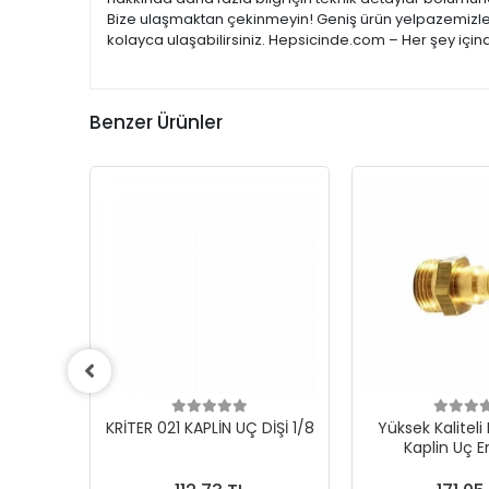
Bize ulaşmaktan çekinmeyin! Geniş ürün yelpazemizle; e
kolayca ulaşabilirsiniz. Hepsicinde.com – Her şey için
Benzer Ürünler
 1/8''
KRİTER 021 KAPLİN UÇ DİŞİ 1/8
Yüksek Kaliteli
Kaplin Uç E