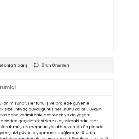
efonla Sipariş
Ürün Önerileri
rumlar
kullanım sunar. Her türlü iş ve projede güvenle
k size, ihtiyaç duyduğunuz her ürünü kaliteli, uygun
erinizi daha verimli hale getirecek ya da yaşam
recinden geçirilerek sizlere ulaştırılmaktadır. İster
.com olarak müşteri memnuniyetini her zaman ön planda
şverişinizi güvenle yapmanızı sağlıyoruz. ⚙️ Ürün
estek hizmetimiz ile yanınızdayız. ? Sorularınız mı var?