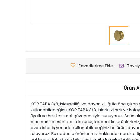
Favorilerime Ekle
Tavsiy
Ürün A
KÖR TAPA 3/8, işlevselliği ve dayanıklılığı ile öne çıka
kullanabileceğiniz KÖR TAPA 3/8, işlerinizi hızlı ve ko
fiyatlı ve hızlı teslimat güvencesiyle sunuyoruz. Satın
alanlarınıza estetik bir dokunuş katacaktır. Ürünlerimiz, 
evde ister iş yerinde kullanabileceğiniz bu ürün, dayan
tutuyoruz. Bu nedenle ürünlerimiz hakkında merak ettiği
hakkında daha fazla bilgi için teknik detaylar bölümüne