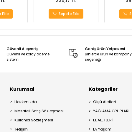
 TL
235,17 TL
38
 Ekle
Sepete Ekle
S
Güvenli Alışveriş
Geniş Ürün Yelpazesi
Güvenli ve kolay ödeme
Binlerce ürün ve kampan
sistemi
seçeneği
Kurumsal
Kategoriler
Hakkımızda
Ölçü Aletleri
Mesafeli Satış Sözleşmesi
YAĞLAMA GRUPLARI
Kullanıcı Sözleşmesi
EL ALETLERİ
İletişim
Ev Yaşam