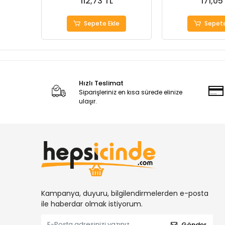
112,73 TL
171,05
Sepete Ekle
Sepete
Hızlı Teslimat
Siparişleriniz en kısa sürede elinize
ulaşır.
Kampanya, duyuru, bilgilendirmelerden e-posta
ile haberdar olmak istiyorum.
Gönder