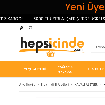
Yeni Üyel
 KARGO!
3000 TL ÜZERİ ALIŞVERİŞLERDE ÜCRETSİZ K
YAĞLAMA
ÖLÇÜ ALETLERİ
EL ALETLERİ
GRUPLARI
Ana Sayfa
Elektrikli El Aletleri
HAVALI ALETLER
H