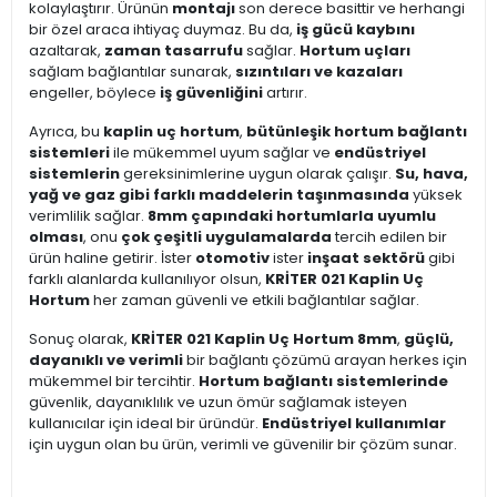
kolaylaştırır. Ürünün
montajı
son derece basittir ve herhangi
bir özel araca ihtiyaç duymaz. Bu da,
iş gücü kaybını
azaltarak,
zaman tasarrufu
sağlar.
Hortum uçları
sağlam bağlantılar sunarak,
sızıntıları ve kazaları
engeller, böylece
iş güvenliğini
artırır.
Ayrıca, bu
kaplin uç hortum
,
bütünleşik hortum bağlantı
sistemleri
ile mükemmel uyum sağlar ve
endüstriyel
sistemlerin
gereksinimlerine uygun olarak çalışır.
Su, hava,
yağ ve gaz gibi farklı maddelerin taşınmasında
yüksek
verimlilik sağlar.
8mm çapındaki hortumlarla uyumlu
olması
, onu
çok çeşitli uygulamalarda
tercih edilen bir
ürün haline getirir. İster
otomotiv
ister
inşaat sektörü
gibi
farklı alanlarda kullanılıyor olsun,
KRİTER 021 Kaplin Uç
Hortum
her zaman güvenli ve etkili bağlantılar sağlar.
Sonuç olarak,
KRİTER 021 Kaplin Uç Hortum 8mm
,
güçlü,
dayanıklı ve verimli
bir bağlantı çözümü arayan herkes için
mükemmel bir tercihtir.
Hortum bağlantı sistemlerinde
güvenlik, dayanıklılık ve uzun ömür sağlamak isteyen
kullanıcılar için ideal bir üründür.
Endüstriyel kullanımlar
için uygun olan bu ürün, verimli ve güvenilir bir çözüm sunar.