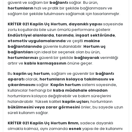
güvenli ve sağlam bir
bağlantı
sağlar. Bu ürün,
hortumların
hızlı ve pratik bir şekilde bağlanmasını ve
sağlam bir şekilde tutulmasını sağlamak için tasarlanmıştır.
KRİTER 021 Kaplin Uç Hortum
,
dayanıklı yapısı
sayesinde
zorlu koşullarda bile uzun ömürlü performans gösterir.
Endüstriyel alanlarda
,
tarımda
,
inşaat sektöründe
,
otomotiv uygulamalarında
ve çeşitli
makine
bağlantılarında
güvenle kullanılabilir.
Hortum uç
bağlantıları
için ideal bir seçenek olan bu ürün,
hortumlarınızı
güvenli bir şekilde
bağlayarak
verimliliği
artırır ve
kablo karmaşasının
önüne geçer.
Bu
kaplin uç hortum
, sağlam ve güvenilir bir
bağlantı
aparatı
olarak,
hortumların kolayca takılmasını ve
çıkarılmasını
sağlar.
Kaplin hortum
sistemi sayesinde,
kullanıcılar herhangi bir
kaba müdahale olmadan
hortumlarını kolayca değiştirebilir ve bakım süreçlerini
hızlandırabilir. Yüksek kaliteli
kaplin uçları
, hortumların
bükülmesini veya zarar görmesini
önler, bu sayede uzun
süreli kullanım sağlar.
KRİTER 021 Kaplin Uç Hortum 8mm
, sadece dayanıklı
olmakla kalmaz, aynı zamanda
esnek
yapısı ile de kullanımı