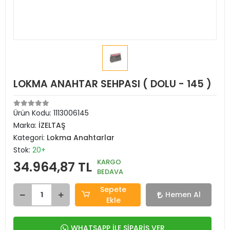
LOKMA ANAHTAR SEHPASI ( DOLU - 145 )
Ürün Kodu:
1113006145
Marka:
İZELTAŞ
Kategori:
Lokma Anahtarlar
Stok:
20+
KARGO
34.964,87 TL
BEDAVA
Sepete
Hemen Al
Ekle
WHATSAPP İLE SİPARİŞ VER