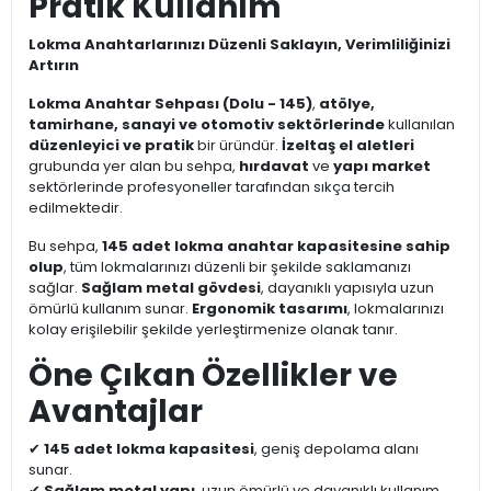
Pratik Kullanım
Lokma Anahtarlarınızı Düzenli Saklayın, Verimliliğinizi
Artırın
Lokma Anahtar Sehpası (Dolu - 145)
,
atölye,
tamirhane, sanayi ve otomotiv sektörlerinde
kullanılan
düzenleyici ve pratik
bir üründür.
İzeltaş el aletleri
grubunda yer alan bu sehpa,
hırdavat
ve
yapı market
sektörlerinde profesyoneller tarafından sıkça tercih
edilmektedir.
Bu sehpa,
145 adet lokma anahtar kapasitesine sahip
olup
, tüm lokmalarınızı düzenli bir şekilde saklamanızı
sağlar.
Sağlam metal gövdesi
, dayanıklı yapısıyla uzun
ömürlü kullanım sunar.
Ergonomik tasarımı
, lokmalarınızı
kolay erişilebilir şekilde yerleştirmenize olanak tanır.
Öne Çıkan Özellikler ve
Avantajlar
✔
145 adet lokma kapasitesi
, geniş depolama alanı
sunar.
✔
Sağlam metal yapı
, uzun ömürlü ve dayanıklı kullanım