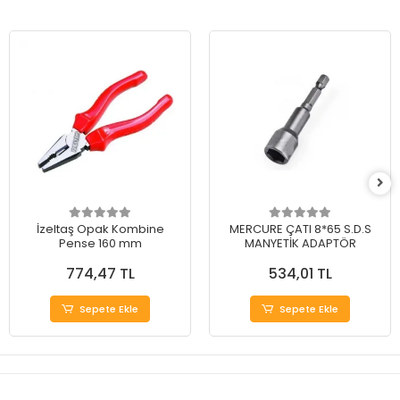
İzeltaş Opak Kombine
MERCURE ÇATI 8*65 S.D.S
Pense 160 mm
MANYETİK ADAPTÖR
774,47 TL
534,01 TL
Sepete Ekle
Sepete Ekle