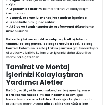
sağlar.
✔
Ergonomik tasarım
, lokmalara hızlı ve kolay erişim
imkanı sunar.
✔
Sanayi, otomotiv, montaj ve tamirat işlerinde
düzenli kullanım için idealdir.
✔
Atölye ve tamirhanelerde profesyonel düzenleme
imkanı sunar.
Bu
İzeltaş lokma anahtar sehpası
,
İzeltaş lokma
takımı
,
İzeltaş pense
,
İzeltaş tornavida seti
,
İzeltaş
kontrol kalemi
ve
İzeltaş takım çantası
gibi tamamlayıcı
el aletleriyle birlikte kullanılarak işlerinizi daha düzenli ve
verimli hale getirebilir.
Tamirat ve Montaj
İşlerinizi Kolaylaştıran
Yardımcı Aletler
Bu ürün,
rotil çektirme
,
makas
,
İzeltaş ayarlı pense
,
boru kesme makası
ve
derin lokma takımı
gibi
tamamlayıcı aletlerle birlikte kullanıldığında işlerinizi daha
pratik hale getirir. Ayrıca
dübel
,
silikon kanülü
,
pipet
,