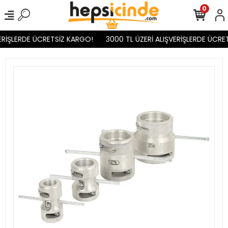
0
RİŞLERDE ÜCRETSİZ KARGO!
3000 TL ÜZERİ ALIŞVERİŞLERDE ÜCRET