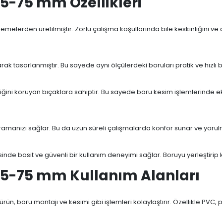
5-75 mm Özellikleri
lerden üretilmiştir. Zorlu çalışma koşullarında bile keskinliğini ve daya
arak tasarlanmıştır. Bu sayede aynı ölçülerdeki boruları pratik ve hızlı 
nliğini koruyan bıçaklara sahiptir. Bu sayede boru kesim işlemlerind
amanızı sağlar. Bu da uzun süreli çalışmalarda konfor sunar ve yorulm
esinde basit ve güvenli bir kullanım deneyimi sağlar. Boruyu yerleştirip 
75-75 mm Kullanım Alanları
u ürün, boru montajı ve kesimi gibi işlemleri kolaylaştırır. Özellikle P