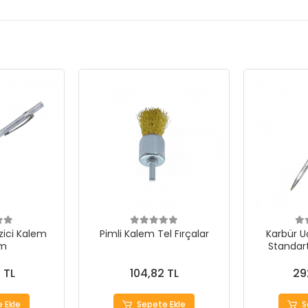
zici Kalem
Pimli Kalem Tel Fırçalar
Karbür U
m
Standart
 TL
104,82 TL
29
 Ekle
Sepete Ekle
S