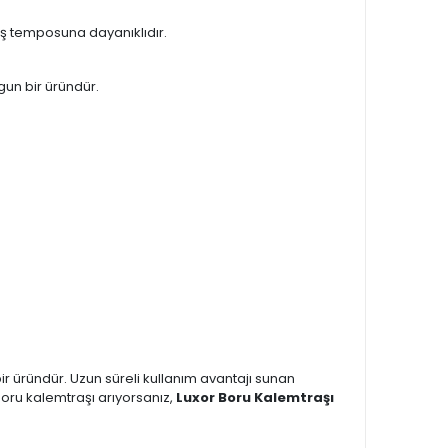
iş temposuna dayanıklıdır.
ygun bir üründür.
bir üründür. Uzun süreli kullanım avantajı sunan
boru kalemtraşı arıyorsanız,
Luxor Boru Kalemtraşı