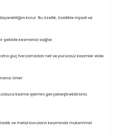
nıklılığını korur. Bu özellik, özellikle inşaat ve
bir şekilde kesmenizi sağlar.
e ekstra güç harcamadan net ve pürüzsüz kesimler elde
anızı önler.
kolayca kesme işlemini gerçekleştirebilirsiniz.
VC, plastik ve metal boruların kesiminde mükemmel