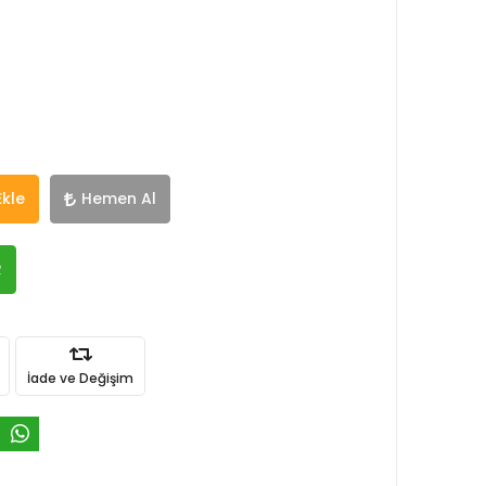
Ekle
Hemen Al
R
İade ve Değişim