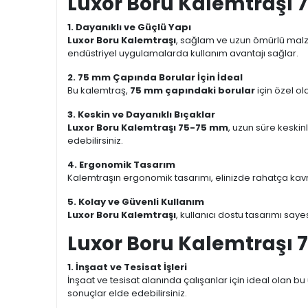
Luxor Boru Kalemtraşı 7
1. Dayanıklı ve Güçlü Yapı
Luxor Boru Kalemtraşı
, sağlam ve uzun ömürlü malzeme
endüstriyel uygulamalarda kullanım avantajı sağlar.
2. 75 mm Çapında Borular İçin İdeal
Bu kalemtraş,
75 mm çapındaki borular
için özel ol
3. Keskin ve Dayanıklı Bıçaklar
Luxor Boru Kalemtraşı 75-75 mm
, uzun süre keski
edebilirsiniz.
4. Ergonomik Tasarım
Kalemtraşın ergonomik tasarımı, elinizde rahatça kavr
5. Kolay ve Güvenli Kullanım
Luxor Boru Kalemtraşı
, kullanıcı dostu tasarımı say
Luxor Boru Kalemtraşı 
1. İnşaat ve Tesisat İşleri
İnşaat ve tesisat alanında çalışanlar için ideal olan b
sonuçlar elde edebilirsiniz.