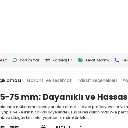
e Et
Yorum Yaz
Karşılaştır
Fiyat Alarmı
Tel
çıklaması
Garanti ve Teslimat
Taksit Seçenekleri
Yo
75-75 mm: Dayanıklı ve Hassas
mlerinde mükemmel sonuçlar elde etmek isteyen profesyoneller ve hobi 
lı yapısı ve keskin bıçakları sayesinde uzun süreli kullanımda bile p
miz ve düzgün kesimler yapmanızı mümkün kılar.