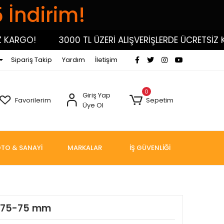
5 İndirim!
GO!
3000 TL ÜZERİ ALIŞVERİŞLERDE ÜCRETSİZ KARG
Sipariş Takip
Yardım
İletişim
0
Giriş Yap
Favorilerim
Sepetim
Üye Ol
TO & SANAYİ
MARKALAR
İŞ GÜVENLİĞİ
ı 75-75 mm