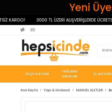
Yeni Üyel
KARGO!
3000 TL ÜZERİ ALIŞVERİŞLERDE ÜCRETSİZ K
YAĞLAMA
ÖLÇÜ ALETLERİ
EL ALETLERİ
GRUPLARI
Ana Sayfa
Yapı & Hırdavat
MANUEL ALETLER
B