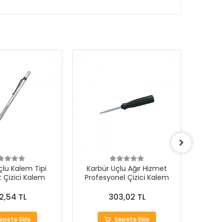
KARG
BEDAV
çlu Kalem Tipi
Karbür Uçlu Ağır Hizmet
Kalem
 Çizici Kalem
Profesyonel Çizici Kalem
2,54 TL
303,02 TL
epete Ekle
Sepete Ekle