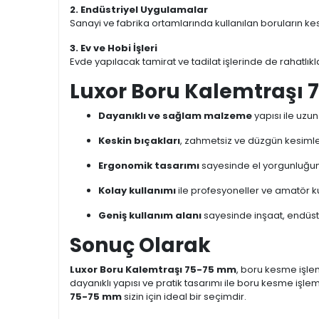
2. Endüstriyel Uygulamalar
Sanayi ve fabrika ortamlarında kullanılan boruların k
3. Ev ve Hobi İşleri
Evde yapılacak tamirat ve tadilat işlerinde de rahatlıkl
Luxor Boru Kalemtraşı 
Dayanıklı ve sağlam malzeme
yapısı ile uzu
Keskin bıçakları
, zahmetsiz ve düzgün kesimle
Ergonomik tasarımı
sayesinde el yorgunluğunu
Kolay kullanımı
ile profesyoneller ve amatör kull
Geniş kullanım alanı
sayesinde inşaat, endüstri
Sonuç Olarak
Luxor Boru Kalemtraşı 75-75 mm
, boru kesme işlem
dayanıklı yapısı ve pratik tasarımı ile boru kesme iş
75-75 mm
sizin için ideal bir seçimdir.