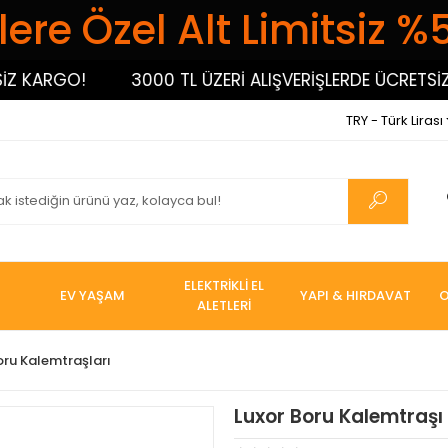
ere Özel Alt Limitsiz %
ARGO!
3000 TL ÜZERİ ALIŞVERİŞLERDE ÜCRETSİZ KAR
TRY - Türk Lirası
ELEKTRİKLİ EL
EV YAŞAM
YAPI & HIRDAVAT
O
ALETLERİ
oru Kalemtraşları
Luxor Boru Kalemtraş