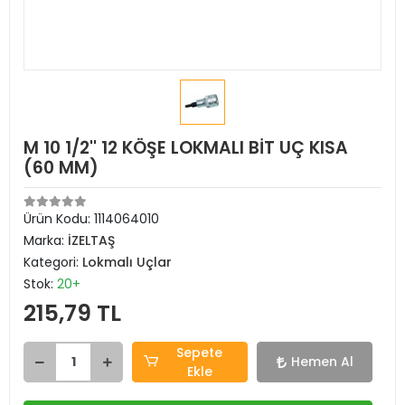
M 10 1/2'' 12 KÖŞE LOKMALI BİT UÇ KISA
(60 MM)
Ürün Kodu:
1114064010
Marka:
İZELTAŞ
Kategori:
Lokmalı Uçlar
Stok:
20+
215,79 TL
Sepete
Hemen Al
Ekle