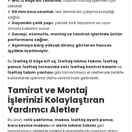
✔
M10 12 köşe bit tasarımı
, hassas montaj işlemleri için
idealdir.
✔
60 mm kısa uzunluk
, dar alanlarda çalışma kolaylığı
sağlar.
✔
Dayanıklı çelik yapı
, yüksek tork dayanımı ve uzun
ömürlü kullanım sunar.
✔
Sanayi, otomotiv, montaj ve tamirat işlerinde üstün
performans sağlar.
✔
Aşınmaya karşı yüksek direnç gösteren hassas
işçilikle üretilmiştir.
Bu
İzeltaş 12 köşe bit uç
,
İzeltaş lokma takımı
,
İzeltaş
pense
,
İzeltaş tornavida seti
,
İzeltaş kontrol kalemi
ve
İzeltaş takım çantası
gibi tamamlayıcı el aletleriyle birlikte
kullanılarak işlerinizi daha verimli hale getirebilir.
Tamirat ve Montaj
İşlerinizi Kolaylaştıran
Yardımcı Aletler
Bu ürün,
rotil çektirme
,
makas
,
İzeltaş ayarlı pense
,
boru kesme makası
ve
derin lokma takımı
gibi
tamamlayıcı aletlerle birlikte kullanıldığında işlerinizi daha