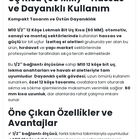
ve Dayanıklı Kullanım
Kompakt Tasarım ve Üstün Dayanıklılık
M10 1/2'' 12 Köşe Lokmalı Bit Uç Kısa (60 MM)
,
otomotiv,
sanayi ve montaj sektörlerinde
kullanılan
hassas ve
güçlü
bir bit uçtur.
İzeltaş el aletleri
grubunda yer alan bu
ürün,
hırdavat
ve
yapı market
sektörlerinde
profesyoneller tarafından sıkça tercih edilmektedir.
Bu
1/2'' bağlantı ölçüsüne
sahip
M10 12 köşe bit uç
,
lokma anahtarları ve havalı el aletleriyle tam
uyumludur
.
Dayanıklı çelik gövdesi
, uzun ömürlü kullanım
sunarken,
özel 12 köşe tasarımı
, cıvatalara tam oturarak
sıkma ve sökme işlemlerinde maksimum verimlilik sağlar.
60
mm kısa uzunluk
, dar alanlarda rahat çalışma imkanı
sunar.
Öne Çıkan Özellikler ve
Avantajlar
✔
1/2'' bağlantı ölçüsü
, farklı lokma takımlarıyla uyumludur.