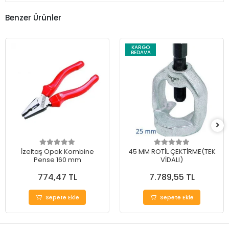
Benzer Ürünler
KARGO
BEDAVA
İzeltaş Opak Kombine
45 MM ROTİL ÇEKTİRME(TEK
Pense 160 mm
VİDALI)
774,47 TL
7.789,55 TL
Sepete Ekle
Sepete Ekle