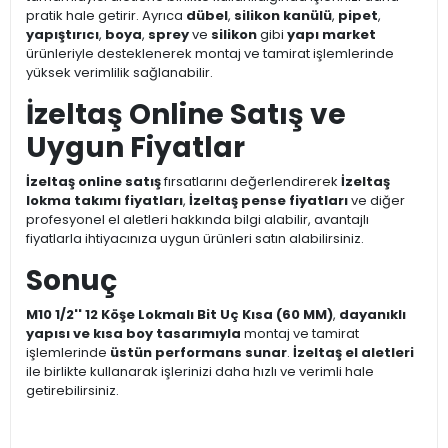
pratik hale getirir. Ayrıca
dübel
,
silikon kanülü
,
pipet
,
yapıştırıcı
,
boya
,
sprey
ve
silikon
gibi
yapı market
ürünleriyle desteklenerek montaj ve tamirat işlemlerinde
yüksek verimlilik sağlanabilir.
İzeltaş Online Satış ve
Uygun Fiyatlar
İzeltaş online satış
fırsatlarını değerlendirerek
İzeltaş
lokma takımı fiyatları
,
İzeltaş pense fiyatları
ve diğer
profesyonel el aletleri hakkında bilgi alabilir, avantajlı
fiyatlarla ihtiyacınıza uygun ürünleri satın alabilirsiniz.
Sonuç
M10 1/2'' 12 Köşe Lokmalı Bit Uç Kısa (60 MM)
,
dayanıklı
yapısı ve kısa boy tasarımıyla
montaj ve tamirat
işlemlerinde
üstün performans sunar
.
İzeltaş el aletleri
ile birlikte kullanarak işlerinizi daha hızlı ve verimli hale
getirebilirsiniz.