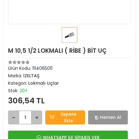
M 10,5 1/2 LOKMALI ( RİBE ) BİT UÇ
Ürün Kodu:
1114065011
Marka:
İZELTAŞ
Kategori:
Lokmalı Uçlar
Stok:
20+
306,54 TL
Sepete
Hemen Al
Ekle
WHATSAPP İLE SİPARİŞ VER