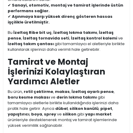
✔
Sanayi, otomotiv, montaj ve tamirat işlerinde üstün
performans sağlar.
✔
Aşınmaya karşı yüksek direnç gösteren hassas
işçilikle üretilmiştir.
Bu
İzeltaş Ribe bit uç
,
İzeltaş lokma takımı
,
İzeltaş
pense
,
İzeltaş tornavida seti
,
İzeltaş kontrol kalemi
ve
İzeltaş takım çantası
gibi tamamlayıcı el aletleriyle birlikte
kullanılarak işlerinizi daha verimli hale getirebilir.
Tamirat ve Montaj
İşlerinizi Kolaylaştıran
Yardımcı Aletler
Bu ürün,
rotil çektirme
,
makas
,
İzeltaş ayarlı pense
,
boru kesme makası
ve
derin lokma takımı
gibi
tamamlayıcı aletlerle birlikte kullanıldığında işlerinizi daha
pratik hale getirir. Ayrıca
dübel
,
silikon kanülü
,
pipet
,
yapıştırıcı
,
boya
,
sprey
ve
silikon
gibi
yapı market
ürünleriyle desteklenerek montaj ve tamirat işlemlerinde
yüksek verimlilik sağlanabilir.