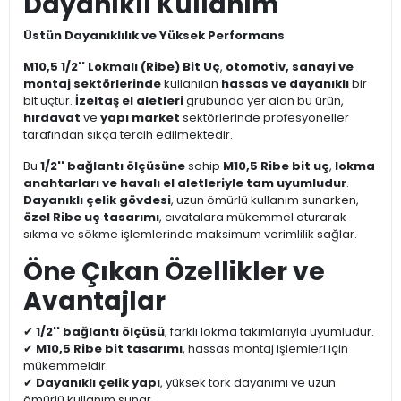
Dayanıklı Kullanım
Üstün Dayanıklılık ve Yüksek Performans
M10,5 1/2'' Lokmalı (Ribe) Bit Uç
,
otomotiv, sanayi ve
montaj sektörlerinde
kullanılan
hassas ve dayanıklı
bir
bit uçtur.
İzeltaş el aletleri
grubunda yer alan bu ürün,
hırdavat
ve
yapı market
sektörlerinde profesyoneller
tarafından sıkça tercih edilmektedir.
Bu
1/2'' bağlantı ölçüsüne
sahip
M10,5 Ribe bit uç
,
lokma
anahtarları ve havalı el aletleriyle tam uyumludur
.
Dayanıklı çelik gövdesi
, uzun ömürlü kullanım sunarken,
özel Ribe uç tasarımı
, cıvatalara mükemmel oturarak
sıkma ve sökme işlemlerinde maksimum verimlilik sağlar.
Öne Çıkan Özellikler ve
Avantajlar
✔
1/2'' bağlantı ölçüsü
, farklı lokma takımlarıyla uyumludur.
✔
M10,5 Ribe bit tasarımı
, hassas montaj işlemleri için
mükemmeldir.
✔
Dayanıklı çelik yapı
, yüksek tork dayanımı ve uzun
ömürlü kullanım sunar.