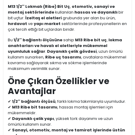
M13 1/2'' Lokmalı (Ribe) Bit Uç
,
otomotiv, sanayi ve
montaj sektörlerinde
kullanılan
hassas ve dayanıklı
bir
bit uçtur.
İzeltaş el aletleri
grubunda yer alan bu ürün,
hırdavat
ve
yapı market
sektörlerinde profesyonellerin en
çok tercih ettiği bit uçlardan biridir.
Bu
1/2'' bağlantı ölçüsüne
sahip
M13 Ribe bit uç
,
lokma
anahtarları ve havalı el aletleriyle mükemmel
uyumluluk sağlar
.
Dayanıklı çelik gövdesi
, uzun ömürlü
kullanım sunarken,
Ribe uç tasarımı
, cıvatalara mükemmel
kavrama sağlayarak sıkma ve sökme işlemlerinde
maksimum verimlilik sunar.
Öne Çıkan Özellikler ve
Avantajlar
✔
1/2'' bağlantı ölçüsü
, farklı lokma takımlarıyla uyumludur.
✔
M13 Ribe bit tasarımı
, hassas montaj işlemleri için
mükemmeldir.
✔
Dayanıklı çelik yapı
, yüksek tork dayanımı ve uzun
ömürlü kullanım sunar.
✔
Sanayi, otomotiv, montaj ve tamirat işlerinde üstün