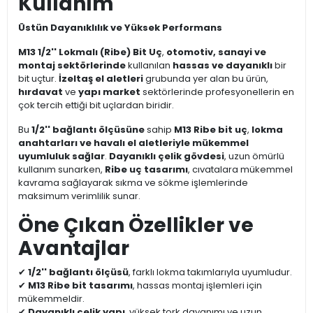
Kullanım
Üstün Dayanıklılık ve Yüksek Performans
M13 1/2'' Lokmalı (Ribe) Bit Uç
,
otomotiv, sanayi ve
montaj sektörlerinde
kullanılan
hassas ve dayanıklı
bir
bit uçtur.
İzeltaş el aletleri
grubunda yer alan bu ürün,
hırdavat
ve
yapı market
sektörlerinde profesyonellerin en
çok tercih ettiği bit uçlardan biridir.
Bu
1/2'' bağlantı ölçüsüne
sahip
M13 Ribe bit uç
,
lokma
anahtarları ve havalı el aletleriyle mükemmel
uyumluluk sağlar
.
Dayanıklı çelik gövdesi
, uzun ömürlü
kullanım sunarken,
Ribe uç tasarımı
, cıvatalara mükemmel
kavrama sağlayarak sıkma ve sökme işlemlerinde
maksimum verimlilik sunar.
Öne Çıkan Özellikler ve
Avantajlar
✔
1/2'' bağlantı ölçüsü
, farklı lokma takımlarıyla uyumludur.
✔
M13 Ribe bit tasarımı
, hassas montaj işlemleri için
mükemmeldir.
✔
Dayanıklı çelik yapı
, yüksek tork dayanımı ve uzun