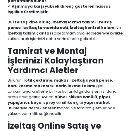
performans sunar.
✔
Aşınmaya karşı yüksek direnç gösteren hassas
işçilikle üretilmiştir.
Bu
İzeltaş Ribe bit uç
,
İzeltaş lokma takımı
,
İzeltaş
pense
,
İzeltaş tornavida seti
,
İzeltaş kontrol kalemi
ve
İzeltaş takım çantası
gibi tamamlayıcı el aletleriyle birlikte
kullanılarak işlerinizi daha verimli hale getirebilir.
Tamirat ve Montaj
İşlerinizi Kolaylaştıran
Yardımcı Aletler
Bu ürün,
rotil çektirme
,
makas
,
İzeltaş ayarlı pense
,
boru kesme makası
ve
derin lokma takımı
gibi
tamamlayıcı aletlerle birlikte kullanıldığında işlerinizi daha
pratik hale getirir. Ayrıca
dübel
,
silikon kanülü
,
pipet
,
yapıştırıcı
,
boya
,
sprey
ve
silikon
gibi
yapı market
ürünleriyle desteklenerek montaj ve tamirat işlemlerinde
yüksek verimlilik sağlanabilir.
İzeltaş Online Satış ve