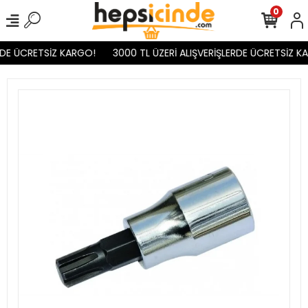
0
DE ÜCRETSİZ KARGO!
3000 TL ÜZERİ ALIŞVERİŞLERDE ÜCRETSİZ KA