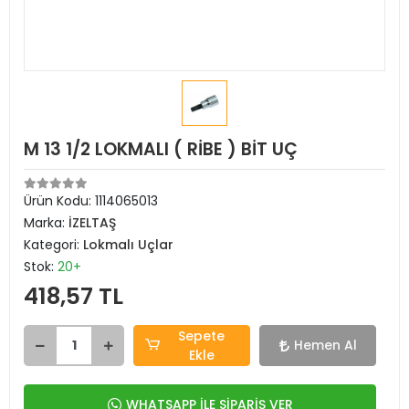
M 13 1/2 LOKMALI ( RİBE ) BİT UÇ
Ürün Kodu:
1114065013
Marka:
İZELTAŞ
Kategori:
Lokmalı Uçlar
Stok:
20+
418,57 TL
Sepete
Hemen Al
Ekle
WHATSAPP İLE SİPARİŞ VER