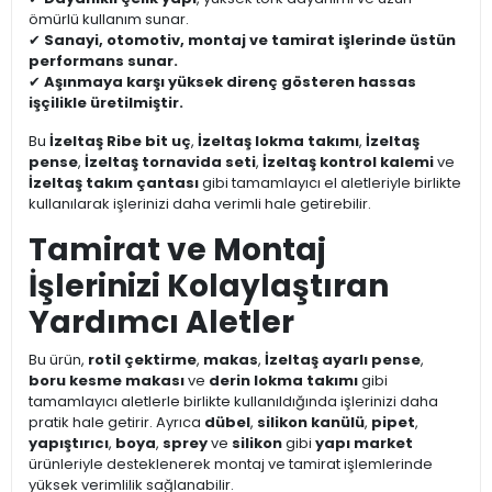
ömürlü kullanım sunar.
✔
Sanayi, otomotiv, montaj ve tamirat işlerinde üstün
performans sunar.
✔
Aşınmaya karşı yüksek direnç gösteren hassas
işçilikle üretilmiştir.
Bu
İzeltaş Ribe bit uç
,
İzeltaş lokma takımı
,
İzeltaş
pense
,
İzeltaş tornavida seti
,
İzeltaş kontrol kalemi
ve
İzeltaş takım çantası
gibi tamamlayıcı el aletleriyle birlikte
kullanılarak işlerinizi daha verimli hale getirebilir.
Tamirat ve Montaj
İşlerinizi Kolaylaştıran
Yardımcı Aletler
Bu ürün,
rotil çektirme
,
makas
,
İzeltaş ayarlı pense
,
boru kesme makası
ve
derin lokma takımı
gibi
tamamlayıcı aletlerle birlikte kullanıldığında işlerinizi daha
pratik hale getirir. Ayrıca
dübel
,
silikon kanülü
,
pipet
,
yapıştırıcı
,
boya
,
sprey
ve
silikon
gibi
yapı market
ürünleriyle desteklenerek montaj ve tamirat işlemlerinde
yüksek verimlilik sağlanabilir.