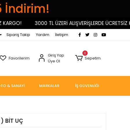
5 İndirim!
RGO!
3000 TL ÜZERİ ALIŞVERİŞLERDE ÜCRETSİZ KAR
Sipariş Takip
Yardım
İletişim
0
Giriş Yap
Favorilerim
Sepetim
Üye Ol
TO & SANAYİ
MARKALAR
İŞ GÜVENLİĞİ
 ) BİT UÇ