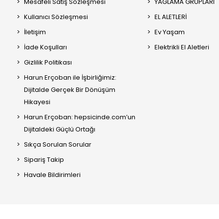
Mesafeli Satış Sözleşmesi
YAĞLAMA GRUPLARI
Kullanıcı Sözleşmesi
EL ALETLERİ
İletişim
Ev Yaşam
İade Koşulları
Elektrikli El Aletleri
Gizlilik Politikası
Harun Erçoban ile İşbirliğimiz:
Dijitalde Gerçek Bir Dönüşüm
Hikayesi
Harun Erçoban: hepsicinde.com’un
Dijitaldeki Güçlü Ortağı
Sıkça Sorulan Sorular
Sipariş Takip
Havale Bildirimleri