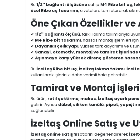
Bu
1/2'' bağlantı ölçüsüne
sahip
M4 Ribe bit uç
,
lo
özel Ribe uç tasarımı
, cıvatalara tam oturarak sık
Öne Çıkan Özellikler ve
✔
1/2'' bağlantı ölçüsü
, farklı lokma takımlarıyla uyu
✔
M4 Ribe bit tasarımı
, hassas montaj işlemleri iç
✔
Dayanıklı çelik yapı
, yüksek tork dayanımı ve uzun
✔
Sanayi, otomotiv, montaj ve tamirat işlerinde
✔
Aşınmaya karşı yüksek direnç gösteren hassas iş
Bu
İzeltaş Ribe bit uç
,
İzeltaş lokma takımı
,
İzelt
kullanılarak işlerinizi daha verimli hale getirebilir.
Tamirat ve Montaj İşleri
Bu ürün,
rotil çektirme
,
makas
,
İzeltaş ayarlı pens
getirir. Ayrıca
dübel
,
silikon kanülü
,
pipet
,
yapıştırı
sağlanabilir.
İzeltaş Online Satış ve 
İzeltaş online satış
fırsatlarını değerlendirerek
İzelt