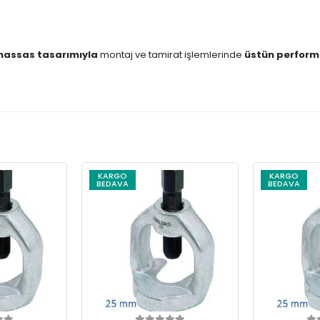
 hassas tasarımıyla
montaj ve tamirat işlemlerinde
üstün perform
KARGO
KARGO
BEDAVA
BEDAVA