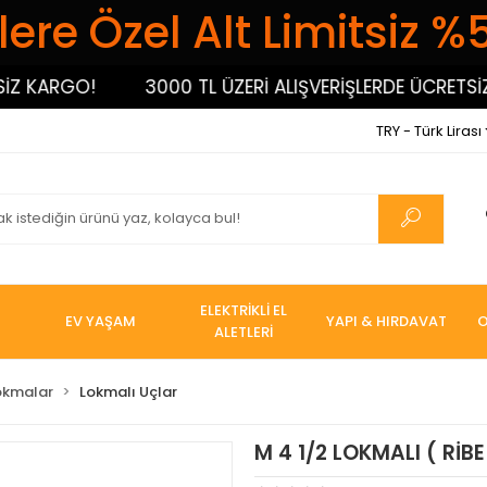
ere Özel Alt Limitsiz %
KARGO!
3000 TL ÜZERİ ALIŞVERİŞLERDE ÜCRETSİZ KA
TRY - Türk Lirası
ELEKTRİKLİ EL
EV YAŞAM
YAPI & HIRDAVAT
O
ALETLERİ
okmalar
Lokmalı Uçlar
M 4 1/2 LOKMALI ( RİBE