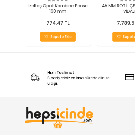
İzeltaş Opak Kombine Pense
45 MM ROTİL ÇE
160 mm
VİDAL
774,47 TL
7.789,5
Sepete Ekle
Sepete
Hızlı Teslimat
Siparişleriniz en kısa sürede elinize
ulaşır.