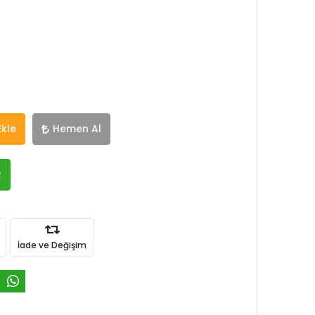
Ekle
Hemen Al
R
İade ve Değişim