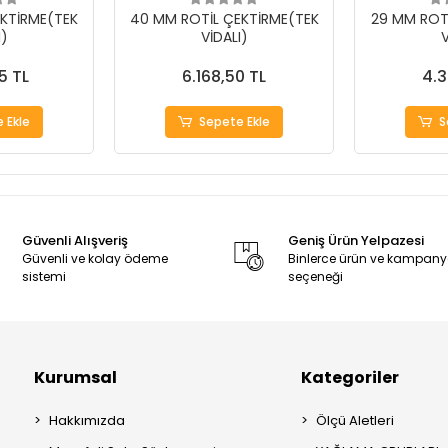
KTİRME(TEK
40 MM ROTİL ÇEKTİRME(TEK
29 MM ROT
I)
VİDALI)
V
5 TL
6.168,50 TL
4.3
 Ekle
Sepete Ekle
S
Güvenli Alışveriş
Geniş Ürün Yelpazesi
Güvenli ve kolay ödeme
Binlerce ürün ve kampan
sistemi
seçeneği
Kurumsal
Kategoriler
Hakkımızda
Ölçü Aletleri