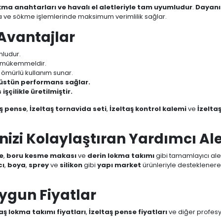
kma anahtarları ve havalı el aletleriyle tam uyumludur
.
Dayanık
ma ve sökme işlemlerinde maksimum verimlilik sağlar.
 Avantajlar
mludur.
in mükemmeldir.
 ömürlü kullanım sunar.
 üstün performans sağlar.
çilikle üretilmiştir.
aş pense
,
İzeltaş tornavida seti
,
İzeltaş kontrol kalemi
ve
İzelta
nizi Kolaylaştıran Yardımcı Ale
e
,
boru kesme makası
ve
derin lokma takımı
gibi tamamlayıcı aletl
cı
,
boya
,
sprey
ve
silikon
gibi
yapı market
ürünleriyle desteklenerek
Uygun Fiyatlar
aş lokma takımı fiyatları
,
İzeltaş pense fiyatları
ve diğer profesyon