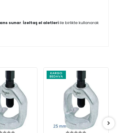
ans sunar
.
İzeltaş el aletleri
ile birlikte kullanarak
KARGO
BEDAVA