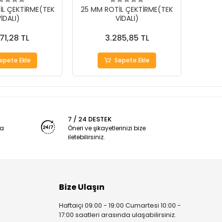
İL ÇEKTİRME(TEK
25 MM ROTİL ÇEKTİRME(TEK
18 MM
İDALI)
VİDALI)
71,28 TL
3.285,85 TL
epete Ekle
Sepete Ekle
7 / 24 DESTEK
ya
Öneri ve şikayetlerinizi bize
iletebilirsiniz.
Bize Ulaşın
Haftaiçi 09:00 - 19:00 Cumartesi 10:00 -
17:00 saatleri arasında ulaşabilirsiniz.