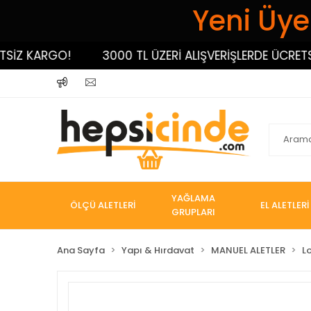
Yeni Üyel
 KARGO!
3000 TL ÜZERİ ALIŞVERİŞLERDE ÜCRETSİZ 
YAĞLAMA
ÖLÇÜ ALETLERİ
EL ALETLERİ
GRUPLARI
Ana Sayfa
Yapı & Hırdavat
MANUEL ALETLER
L