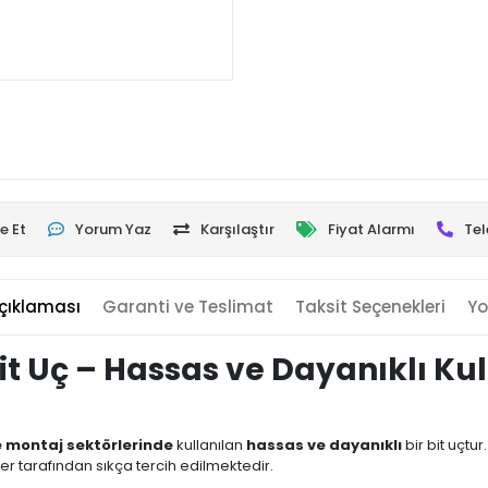
e Et
Yorum Yaz
Karşılaştır
Fiyat Alarmı
Tel
çıklaması
Garanti ve Teslimat
Taksit Seçenekleri
Yo
Bit Uç – Hassas ve Dayanıklı Ku
e montaj sektörlerinde
kullanılan
hassas ve dayanıklı
bir bit uçtur
r tarafından sıkça tercih edilmektedir.