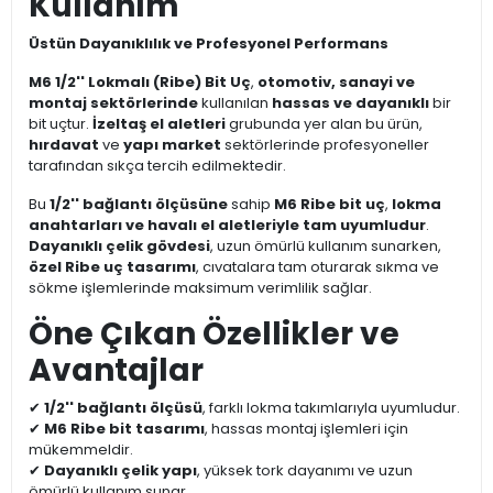
Kullanım
Üstün Dayanıklılık ve Profesyonel Performans
M6 1/2'' Lokmalı (Ribe) Bit Uç
,
otomotiv, sanayi ve
montaj sektörlerinde
kullanılan
hassas ve dayanıklı
bir
bit uçtur.
İzeltaş el aletleri
grubunda yer alan bu ürün,
hırdavat
ve
yapı market
sektörlerinde profesyoneller
tarafından sıkça tercih edilmektedir.
Bu
1/2'' bağlantı ölçüsüne
sahip
M6 Ribe bit uç
,
lokma
anahtarları ve havalı el aletleriyle tam uyumludur
.
Dayanıklı çelik gövdesi
, uzun ömürlü kullanım sunarken,
özel Ribe uç tasarımı
, cıvatalara tam oturarak sıkma ve
sökme işlemlerinde maksimum verimlilik sağlar.
Öne Çıkan Özellikler ve
Avantajlar
✔
1/2'' bağlantı ölçüsü
, farklı lokma takımlarıyla uyumludur.
✔
M6 Ribe bit tasarımı
, hassas montaj işlemleri için
mükemmeldir.
✔
Dayanıklı çelik yapı
, yüksek tork dayanımı ve uzun
ömürlü kullanım sunar.