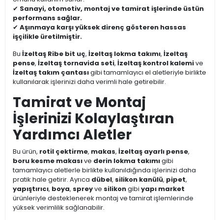
✔
Sanayi, otomotiv, montaj ve tamirat işlerinde üstün
performans sağlar.
✔
Aşınmaya karşı yüksek direnç gösteren hassas
işçilikle üretilmiştir.
Bu
İzeltaş Ribe bit uç
,
İzeltaş lokma takımı
,
İzeltaş
pense
,
İzeltaş tornavida seti
,
İzeltaş kontrol kalemi
ve
İzeltaş takım çantası
gibi tamamlayıcı el aletleriyle birlikte
kullanılarak işlerinizi daha verimli hale getirebilir.
Tamirat ve Montaj
İşlerinizi Kolaylaştıran
Yardımcı Aletler
Bu ürün,
rotil çektirme
,
makas
,
İzeltaş ayarlı pense
,
boru kesme makası
ve
derin lokma takımı
gibi
tamamlayıcı aletlerle birlikte kullanıldığında işlerinizi daha
pratik hale getirir. Ayrıca
dübel
,
silikon kanülü
,
pipet
,
yapıştırıcı
,
boya
,
sprey
ve
silikon
gibi
yapı market
ürünleriyle desteklenerek montaj ve tamirat işlemlerinde
yüksek verimlilik sağlanabilir.