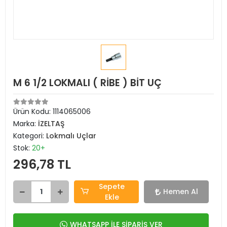
M 6 1/2 LOKMALI ( RİBE ) BİT UÇ
Ürün Kodu:
1114065006
Marka:
İZELTAŞ
Kategori:
Lokmalı Uçlar
Stok:
20+
296,78 TL
Sepete
Hemen Al
Ekle
WHATSAPP İLE SİPARİŞ VER