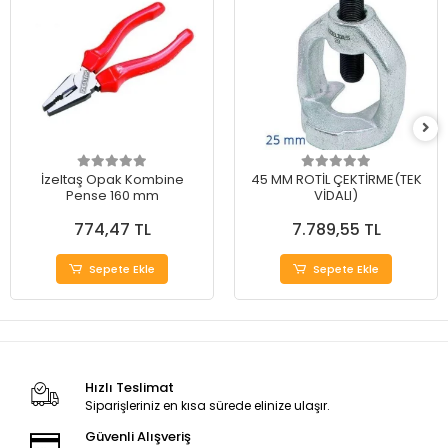
İzeltaş Opak Kombine
45 MM ROTİL ÇEKTİRME(TEK
Pense 160 mm
VİDALI)
774,47 TL
7.789,55 TL
Sepete Ekle
Sepete Ekle
Hızlı Teslimat
Siparişleriniz en kısa sürede elinize ulaşır.
Güvenli Alışveriş