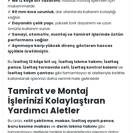
✔
M8 12 köşe bit tasarımı
, hassas montaj işlemleri için
mükemmeldir.
✔
60 mm kısa uzunluk
, dar alanlarda kullanım kolaylığı
sağlar.
✔
Dayanıklı çelik yapı
, yüksek tork dayanımı ve uzun
ömürlü kullanım sunar.
✔
Sanayi, otomotiv, montaj ve tamirat işlerinde üstün
performans sağlar.
✔
Aşınmaya karşı yüksek direnç gösteren hassas
işçilikle üretilmiştir.
Bu
İzeltaş 12 köşe bit uç
,
İzeltaş lokma takımı
,
İzeltaş
pense
,
İzeltaş tornavida seti
,
İzeltaş kontrol kalemi
ve
İzeltaş takım çantası
gibi tamamlayıcı el aletleriyle birlikte
kullanılarak işlerinizi daha verimli hale getirebilir.
Tamirat ve Montaj
İşlerinizi Kolaylaştıran
Yardımcı Aletler
Bu ürün,
rotil çektirme
,
makas
,
İzeltaş ayarlı pense
,
boru kesme makası
ve
derin lokma takımı
gibi
tamamlayıcı aletlerle birlikte kullanıldığında işlerinizi daha