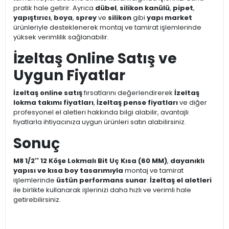
pratik hale getirir. Ayrıca
dübel
,
silikon kanülü
,
pipet
,
yapıştırıcı
,
boya
,
sprey
ve
silikon
gibi
yapı market
ürünleriyle desteklenerek montaj ve tamirat işlemlerinde
yüksek verimlilik sağlanabilir.
İzeltaş Online Satış ve
Uygun Fiyatlar
İzeltaş online satış
fırsatlarını değerlendirerek
İzeltaş
lokma takımı fiyatları
,
İzeltaş pense fiyatları
ve diğer
profesyonel el aletleri hakkında bilgi alabilir, avantajlı
fiyatlarla ihtiyacınıza uygun ürünleri satın alabilirsiniz.
Sonuç
M8 1/2'' 12 Köşe Lokmalı Bit Uç Kısa (60 MM)
,
dayanıklı
yapısı ve kısa boy tasarımıyla
montaj ve tamirat
işlemlerinde
üstün performans sunar
.
İzeltaş el aletleri
ile birlikte kullanarak işlerinizi daha hızlı ve verimli hale
getirebilirsiniz.