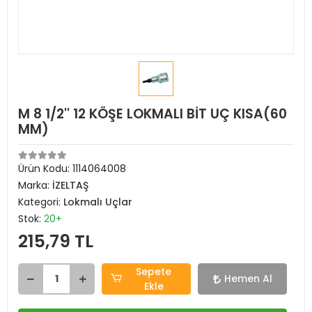
M 8 1/2'' 12 KÖŞE LOKMALI BİT UÇ KISA(60
MM)
Ürün Kodu:
1114064008
Marka:
İZELTAŞ
Kategori:
Lokmalı Uçlar
Stok:
20+
215,79 TL
Sepete
Hemen Al
Ekle