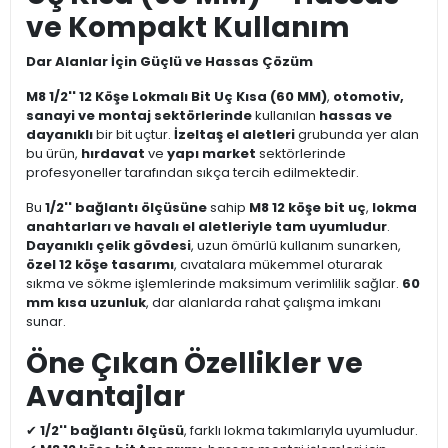
ve Kompakt Kullanım
Dar Alanlar İçin Güçlü ve Hassas Çözüm
M8 1/2'' 12 Köşe Lokmalı Bit Uç Kısa (60 MM)
,
otomotiv,
sanayi ve montaj sektörlerinde
kullanılan
hassas ve
dayanıklı
bir bit uçtur.
İzeltaş el aletleri
grubunda yer alan
bu ürün,
hırdavat
ve
yapı market
sektörlerinde
profesyoneller tarafından sıkça tercih edilmektedir.
Bu
1/2'' bağlantı ölçüsüne
sahip
M8 12 köşe bit uç
,
lokma
anahtarları ve havalı el aletleriyle tam uyumludur
.
Dayanıklı çelik gövdesi
, uzun ömürlü kullanım sunarken,
özel 12 köşe tasarımı
, cıvatalara mükemmel oturarak
sıkma ve sökme işlemlerinde maksimum verimlilik sağlar.
60
mm kısa uzunluk
, dar alanlarda rahat çalışma imkanı
sunar.
Öne Çıkan Özellikler ve
Avantajlar
✔
1/2'' bağlantı ölçüsü
, farklı lokma takımlarıyla uyumludur.