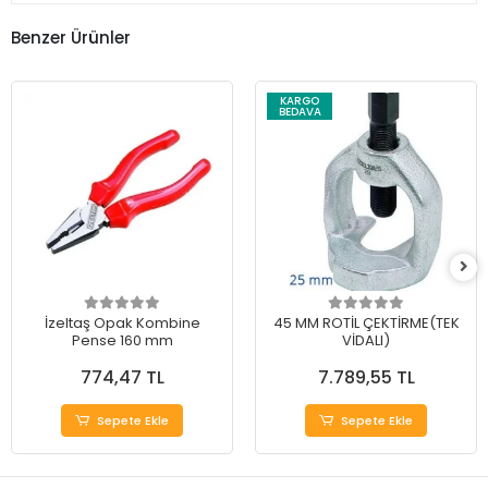
Benzer Ürünler
KARGO
BEDAVA
İzeltaş Opak Kombine
45 MM ROTİL ÇEKTİRME(TEK
Pense 160 mm
VİDALI)
774,47 TL
7.789,55 TL
Sepete Ekle
Sepete Ekle