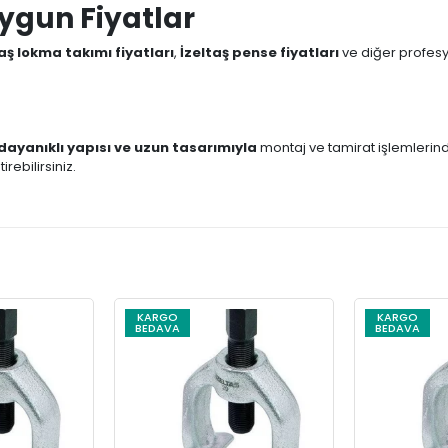
Uygun Fiyatlar
aş lokma takımı fiyatları
,
İzeltaş pense fiyatları
ve diğer profesyon
dayanıklı yapısı ve uzun tasarımıyla
montaj ve tamirat işlemleri
irebilirsiniz.
KARGO
KARGO
BEDAVA
BEDAVA