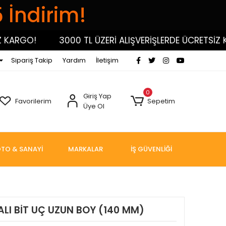
5 İndirim!
RGO!
3000 TL ÜZERİ ALIŞVERİŞLERDE ÜCRETSİZ KARG
Sipariş Takip
Yardım
İletişim
0
Giriş Yap
Favorilerim
Sepetim
Üye Ol
TO & SANAYİ
MARKALAR
İŞ GÜVENLİĞİ
MALI BİT UÇ UZUN BOY (140 MM)