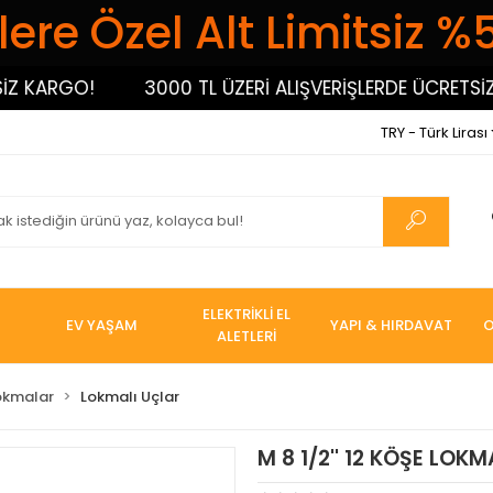
ere Özel Alt Limitsiz %
ARGO!
3000 TL ÜZERİ ALIŞVERİŞLERDE ÜCRETSİZ KA
TRY - Türk Lirası
ELEKTRİKLİ EL
EV YAŞAM
YAPI & HIRDAVAT
O
ALETLERİ
okmalar
Lokmalı Uçlar
M 8 1/2'' 12 KÖŞE LOK