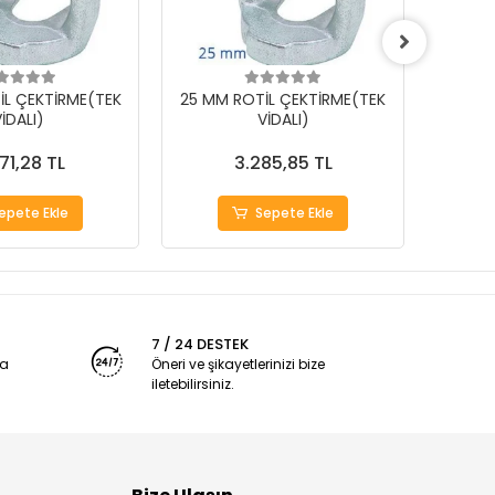
İL ÇEKTİRME(TEK
25 MM ROTİL ÇEKTİRME(TEK
18 MM
İDALI)
VİDALI)
71,28 TL
3.285,85 TL
epete Ekle
Sepete Ekle
7 / 24 DESTEK
ya
Öneri ve şikayetlerinizi bize
iletebilirsiniz.