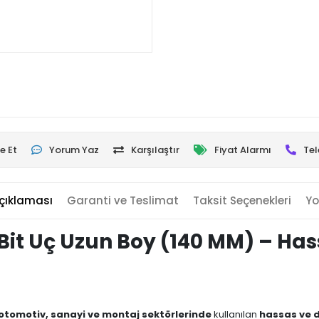
e Et
Yorum Yaz
Karşılaştır
Fiyat Alarmı
Tel
çıklaması
Garanti ve Teslimat
Taksit Seçenekleri
Yo
ı Bit Uç Uzun Boy (140 MM) – Ha
otomotiv, sanayi ve montaj sektörlerinde
kullanılan
hassas ve d