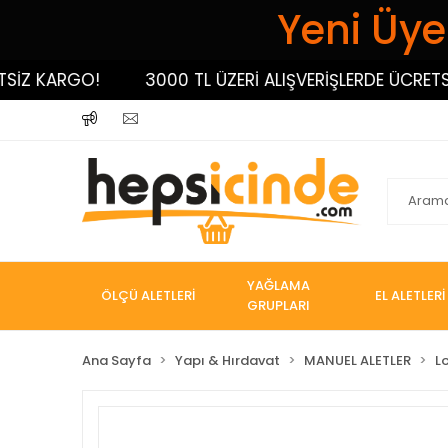
Yeni Üyel
 KARGO!
3000 TL ÜZERİ ALIŞVERİŞLERDE ÜCRETSİZ K
YAĞLAMA
ÖLÇÜ ALETLERİ
EL ALETLERİ
GRUPLARI
Ana Sayfa
Yapı & Hırdavat
MANUEL ALETLER
L