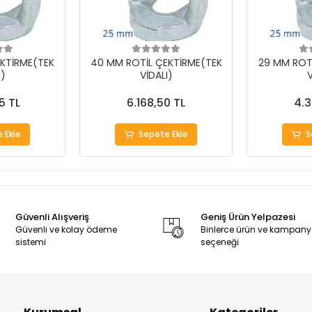
KTİRME(TEK
40 MM ROTİL ÇEKTİRME(TEK
29 MM ROT
I)
VİDALI)
V
5 TL
6.168,50 TL
4.3
 Ekle
Sepete Ekle
S
Güvenli Alışveriş
Geniş Ürün Yelpazesi
Güvenli ve kolay ödeme
Binlerce ürün ve kampan
sistemi
seçeneği