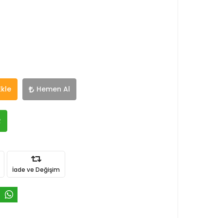
Ekle
Hemen Al
R
İade ve Değişim