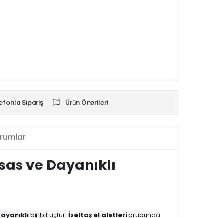
efonla Sipariş
Ürün Önerileri
rumlar
ssas ve Dayanıklı
ayanıklı
bir bit uçtur.
İzeltaş el aletleri
grubunda