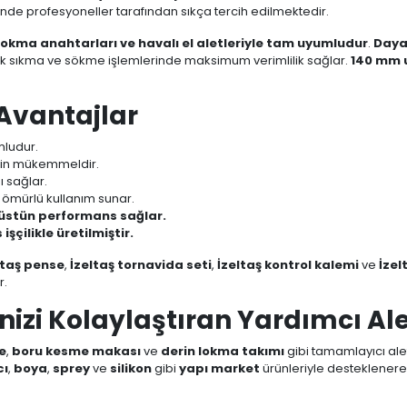
inde profesyoneller tarafından sıkça tercih edilmektedir.
lokma anahtarları ve havalı el aletleriyle tam uyumludur
.
Dayan
k sıkma ve sökme işlemlerinde maksimum verimlilik sağlar.
140 mm 
 Avantajlar
mludur.
için mükemmeldir.
ı sağlar.
 ömürlü kullanım sunar.
 üstün performans sağlar.
çilikle üretilmiştir.
ltaş pense
,
İzeltaş tornavida seti
,
İzeltaş kontrol kalemi
ve
İzel
r.
nizi Kolaylaştıran Yardımcı Ale
e
,
boru kesme makası
ve
derin lokma takımı
gibi tamamlayıcı aletl
cı
,
boya
,
sprey
ve
silikon
gibi
yapı market
ürünleriyle desteklenerek