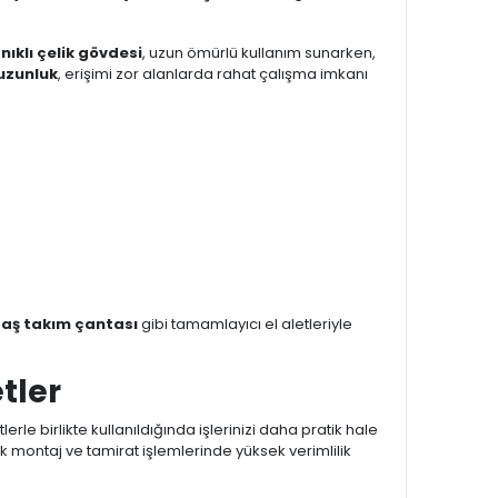
ıklı çelik gövdesi
, uzun ömürlü kullanım sunarken,
uzunluk
, erişimi zor alanlarda rahat çalışma imkanı
taş takım çantası
gibi tamamlayıcı el aletleriyle
tler
erle birlikte kullanıldığında işlerinizi daha pratik hale
 montaj ve tamirat işlemlerinde yüksek verimlilik