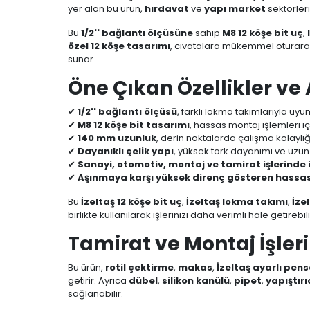
yer alan bu ürün,
hırdavat
ve
yapı market
sektörler
Bu
1/2'' bağlantı ölçüsüne
sahip
M8 12 köşe bit uç
,
özel 12 köşe tasarımı
, cıvatalara mükemmel oturara
sunar.
Öne Çıkan Özellikler ve
✔
1/2'' bağlantı ölçüsü
, farklı lokma takımlarıyla uyu
✔
M8 12 köşe bit tasarımı
, hassas montaj işlemleri 
✔
140 mm uzunluk
, derin noktalarda çalışma kolaylığ
✔
Dayanıklı çelik yapı
, yüksek tork dayanımı ve uzun
✔
Sanayi, otomotiv, montaj ve tamirat işlerinde
✔
Aşınmaya karşı yüksek direnç gösteren hassas iş
Bu
İzeltaş 12 köşe bit uç
,
İzeltaş lokma takımı
,
İze
birlikte kullanılarak işlerinizi daha verimli hale getirebili
Tamirat ve Montaj İşleri
Bu ürün,
rotil çektirme
,
makas
,
İzeltaş ayarlı pens
getirir. Ayrıca
dübel
,
silikon kanülü
,
pipet
,
yapıştırı
sağlanabilir.