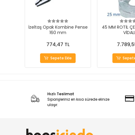
İzeltaş Opak Kombine Pense
45 MM ROTİL ÇE
160 mm
VİDAL
774,47 TL
7.789,5
Sepete Ekle
Sepete
Hızlı Teslimat
Siparişleriniz en kısa sürede elinize
ulaşır.