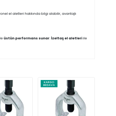
el el aletleri hakkında bilgi alabilir, avantajlı
nde
üstün performans sunar
.
İzeltaş el aletleri
ile
KARGO
BEDAVA