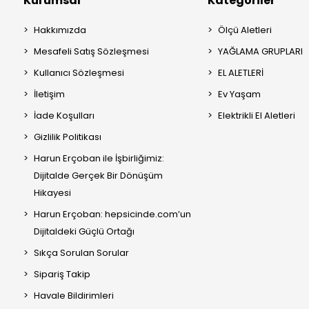
Kurumsal
Kategoriler
Hakkımızda
Ölçü Aletleri
Mesafeli Satış Sözleşmesi
YAĞLAMA GRUPLARI
Kullanıcı Sözleşmesi
EL ALETLERİ
İletişim
Ev Yaşam
İade Koşulları
Elektrikli El Aletleri
Gizlilik Politikası
Harun Erçoban ile İşbirliğimiz:
Dijitalde Gerçek Bir Dönüşüm
Hikayesi
Harun Erçoban: hepsicinde.com’un
Dijitaldeki Güçlü Ortağı
Sıkça Sorulan Sorular
Sipariş Takip
Havale Bildirimleri