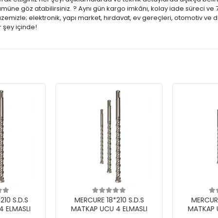
ümüne göz atabilirsiniz. ? Aynı gün kargo imkânı, kolay iade süreci ve 7
mizle; elektronik, yapı market, hırdavat, ev gereçleri, otomotiv ve d
 şey içinde!
10 S.D.S
MERCURE 18*210 S.D.S
MERCURE
 ELMASLI
MATKAP UCU 4 ELMASLI
MATKAP 