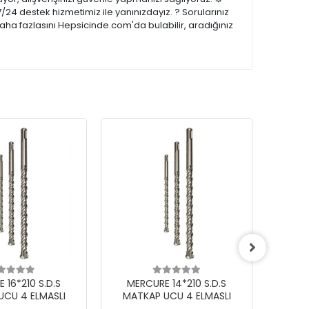
/24 destek hizmetimiz ile yanınızdayız. ? Sorularınız
aha fazlasını Hepsicinde.com'da bulabilir, aradığınız
 16*210 S.D.S
MERCURE 14*210 S.D.S
MER
UCU 4 ELMASLI
MATKAP UCU 4 ELMASLI
MAT