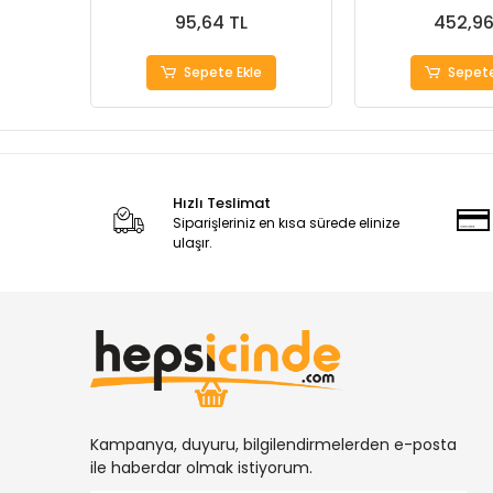
95,64 TL
452,96
Sepete Ekle
Sepete
Hızlı Teslimat
Siparişleriniz en kısa sürede elinize
ulaşır.
Kampanya, duyuru, bilgilendirmelerden e-posta
ile haberdar olmak istiyorum.