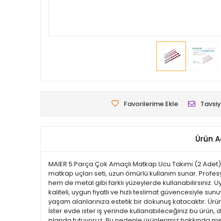
Favorilerime Ekle
Tavsiy
Ürün A
MAIER 5 Parça Çok Amaçlı Matkap Ucu Takımı (2 Adet), h
matkap uçları seti, uzun ömürlü kullanım sunar. Profes
hem de metal gibi farklı yüzeylerde kullanabilirsiniz. 
kaliteli, uygun fiyatlı ve hızlı teslimat güvencesiyle s
yaşam alanlarınıza estetik bir dokunuş katacaktır. Ürünle
İster evde ister iş yerinde kullanabileceğiniz bu ürün,
planda tutuyoruz. Bu nedenle ürünlerimiz hakkında mera