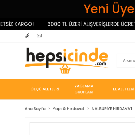
Yeni Üyel
SİZ KARGO!
3000 TL ÜZERİ ALIŞVERİŞLERDE ÜCRETSİ
YAĞLAMA
ÖLÇÜ ALETLERİ
EL ALETLERİ
GRUPLARI
Ana Sayfa
Yapı & Hırdavat
NALBURİYE HIRDAVAT