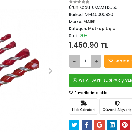
Ürün Kodu:
0MAMTKC50
Barkod:
MM46000920
Marka:
MAIER
Kategori:
Matkap Uçları
Stok:
20+
1.450,90 TL
Sepete 
WHATSAPP İLE SİPARİŞ VE
Favorilerime ekle
Hızlı Gönderi
Güvenli Alışveriş