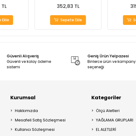
 TL
352,83 TL
31
 Ekle
Sepete Ekle
S
Güvenli Alışveriş
Geniş Ürün Yelpazesi
Güvenli ve kolay ödeme
Binlerce ürün ve kampan
sistemi
seçeneği
Kurumsal
Kategoriler
Hakkımızda
Ölçü Aletleri
Mesafeli Satış Sözleşmesi
YAĞLAMA GRUPLARI
Kullanıcı Sözleşmesi
EL ALETLERİ