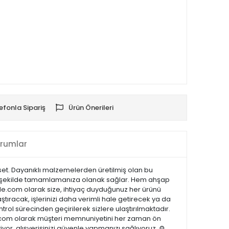
efonla Sipariş
Ürün Önerileri
rumlar
 set. Dayanıklı malzemelerden üretilmiş olan bu
ay bir şekilde tamamlamanıza olanak sağlar. Hem ahşap
cinde.com olarak size, ihtiyaç duyduğunuz her ürünü
ştıracak, işlerinizi daha verimli hale getirecek ya da
ntrol sürecinden geçirilerek sizlere ulaştırılmaktadır.
cinde.com olarak müşteri memnuniyetini her zaman ön
or, alışverişinizi güvenle yapmanızı sağlıyoruz. ⚙️