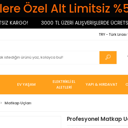
ere Özel Alt Limitsiz %
Z KARGO!
3000 TL ÜZERİ ALIŞVERİŞLERDE ÜCRETSİZ
TRY - Türk Lirası
ELEKTRİKLİ EL
EV YAŞAM
YAPI & HIRDAVAT
O
ALETLERİ
Matkap Uçları
Profesyonel Matkap Uç