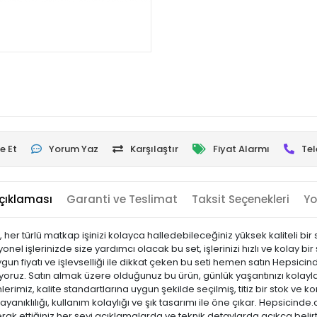
e Et
Yorum Yaz
Karşılaştır
Fiyat Alarmı
Tel
çıklaması
Garanti ve Teslimat
Taksit Seçenekleri
Yo
er türlü matkap işinizi kolayca halledebileceğiniz yüksek kaliteli bir
yonel işlerinizde size yardımcı olacak bu set, işlerinizi hızlı ve kol
Uygun fiyatı ve işlevselliği ile dikkat çeken bu seti hemen satın Hepsi
unuyoruz. Satın almak üzere olduğunuz bu ürün, günlük yaşantınızı kolayla
rimiz, kalite standartlarına uygun şekilde seçilmiş, titiz bir stok ve ko
 dayanıklılığı, kullanım kolaylığı ve şık tasarımı ile öne çıkar. Hepsi
k ettiğiniz her şeyi açıklamalarda ve teknik detaylarda açıkça belirtiy