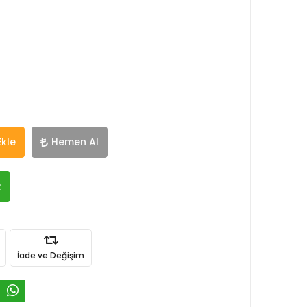
Ekle
Hemen Al
R
İade ve Değişim