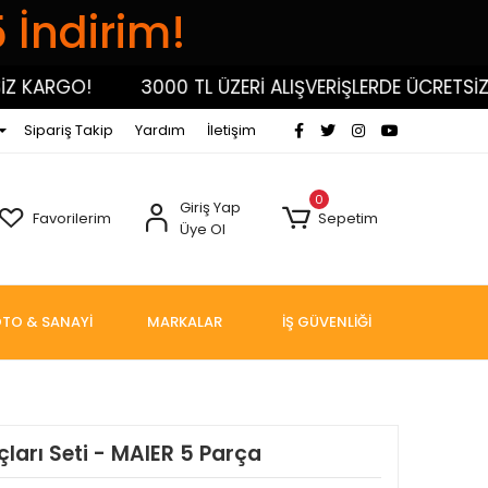
5 İndirim!
 KARGO!
3000 TL ÜZERİ ALIŞVERİŞLERDE ÜCRETSİZ K
Sipariş Takip
Yardım
İletişim
0
Giriş Yap
Favorilerim
Sepetim
Üye Ol
TO & SANAYİ
MARKALAR
İŞ GÜVENLİĞİ
ları Seti - MAIER 5 Parça