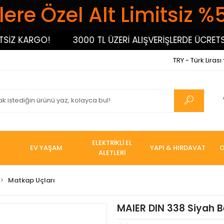
ere Özel Alt Limitsiz %
 KARGO!
3000 TL ÜZERİ ALIŞVERİŞLERDE ÜCRETSİZ 
TRY - Türk Lirası
ELEKTRİKLİ EL
EV YAŞAM
YAPI & HIRDAVAT
O
ALETLERİ
Matkap Uçları
MAIER DIN 338 Siyah Be