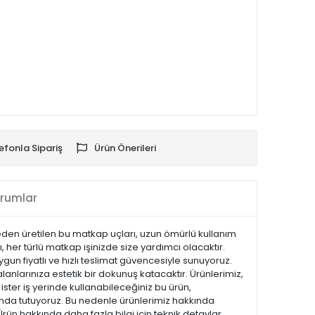
efonla Sipariş
Ürün Önerileri
rumlar
emeden üretilen bu matkap uçları, uzun ömürlü kullanım
 her türlü matkap işinizde size yardımcı olacaktır.
gun fiyatlı ve hızlı teslimat güvencesiyle sunuyoruz.
anlarınıza estetik bir dokunuş katacaktır. Ürünlerimiz,
 ister iş yerinde kullanabileceğiniz bu ürün,
landa tutuyoruz. Bu nedenle ürünlerimiz hakkında
Ürün hakkında daha fazla bilgi için teknik detaylar