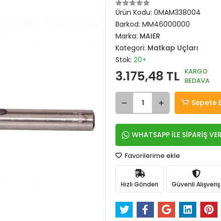
Ürün Kodu:
0MAM338004
Barkod:
MM46000000
Marka:
MAIER
Kategori:
Matkap Uçları
Stok:
20+
KARGO
3.175,48 TL
BEDAVA
Sepete 
WHATSAPP İLE SİPARİŞ VE
Favorilerime ekle
Hızlı Gönderi
Güvenli Alışveriş