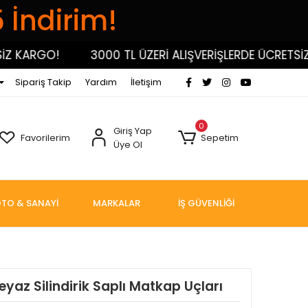
5 İndirim!
KARGO!
3000 TL ÜZERİ ALIŞVERİŞLERDE ÜCRETSİZ KA
Sipariş Takip
Yardım
İletişim
0
Giriş Yap
Favorilerim
Sepetim
Üye Ol
TO & SANAYİ
MARKALAR
İŞ GÜVENLİĞİ
yaz Silindirik Saplı Matkap Uçları