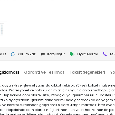
e Et
Yorum Yaz
Karşılaştır
Fiyat Alarmı
Tel
çıklaması
Garanti ve Teslimat
Taksit Seçenekleri
Yo
ı, dayanıklı ve işlevsel yapısıyla dikkat çekiyor. Yüksek kaliteli malz
dir. Profesyonel ve hobi kullanımlar için uygun olan bu matkap uçları,
z. Hepsicinde.com olarak size, ihtiyaç duyduğunuz her ürünü kaliteli, uy
 kolaylaştıracak, işlerinizi daha verimli hale getirecek ya da yaşam al
tok ve kontrol sürecinden geçirilerek sizlere ulaştırılmaktadır. İster evde
öne çıkar. Hepsicinde.com olarak müşteri memnuniyetini her zaman ön p
arda açıkça belirtiyor, alışverişinizi güvenle yapmanızı sağlıyoruz. ⚙️ 