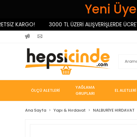
Yeni Üyel
İZ KARGO!
3000 TL ÜZERİ ALIŞVERİŞLERDE ÜCRETSİZ
YAĞLAMA
ÖLÇÜ ALETLERİ
EL ALETLERİ
GRUPLARI
Ana Sayfa
Yapı & Hırdavat
NALBURİYE HIRDAVAT