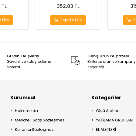
 TL
352,83 TL
31
 Ekle
Sepete Ekle
S
Güvenli Alışveriş
Geniş Ürün Yelpazesi
Güvenli ve kolay ödeme
Binlerce ürün ve kampan
sistemi
seçeneği
Kurumsal
Kategoriler
Hakkımızda
Ölçü Aletleri
Mesafeli Satış Sözleşmesi
YAĞLAMA GRUPLARI
Kullanıcı Sözleşmesi
EL ALETLERİ