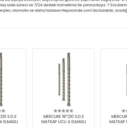
olay iade süreci ve 7/24 destek hizmetimiz ile yanınızdayız. ? Sorular
reçleri, otomotiv ve daha fazlasını Hepsicinde.com'da bulabilir, aradı
10 S.D.S
MERCURE 18*210 S.D.S
MERCURE
 ELMASLI
MATKAP UCU 4 ELMASLI
MATKAP 