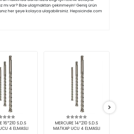
ınız mı var? Bize ulaşmaktan çekinmeyin! Geniş ürün
ğınız her şeye kolayca ulaşabilirsiniz. Hepsicinde.com
 16*210 S.D.S
MERCURE 14*210 S.D.S
MER
UCU 4 ELMASLI
MATKAP UCU 4 ELMASLI
MAT