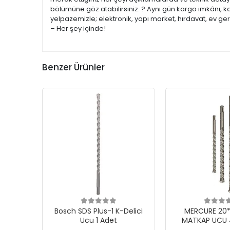
bölümüne göz atabilirsiniz. ? Aynı gün kargo imkânı, k
yelpazemizle; elektronik, yapı market, hırdavat, ev ge
– Her şey içinde!
Benzer Ürünler
Bosch SDS Plus-1 K-Delici
MERCURE 20*2
Ucu 1 Adet
MATKAP UCU 4