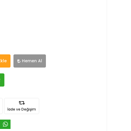
Ekle
Hemen Al
R
İade ve Değişim