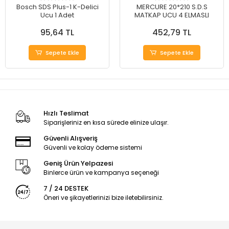
Bosch SDS Plus-1 K-Delici
MERCURE 20*210 S.D.S
Ucu 1 Adet
MATKAP UCU 4 ELMASLI
95,64 TL
452,79 TL
Sepete Ekle
Sepete Ekle
Hızlı Teslimat
Siparişleriniz en kısa sürede elinize ulaşır.
Güvenli Alışveriş
Güvenli ve kolay ödeme sistemi
Geniş Ürün Yelpazesi
Binlerce ürün ve kampanya seçeneği
7 / 24 DESTEK
Öneri ve şikayetlerinizi bize iletebilirsiniz.