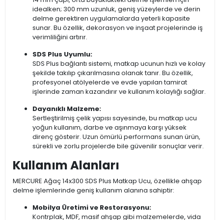
idealken; 300 mm uzunluk, geniş yüzeylerde ve derin
delme gerektiren uygulamalarda yeterli kapasite
sunar. Bu özellik, dekorasyon ve inşaat projelerinde iş
verimliliğini artırır.
SDS Plus Uyumlu:
SDS Plus bağlantı sistemi, matkap ucunun hızlı ve kolay
şekilde takılıp çıkarılmasına olanak tanır. Bu özellik,
profesyonel atölyelerde ve evde yapılan tamirat
işlerinde zaman kazandırır ve kullanım kolaylığı sağlar.
Dayanıklı Malzeme:
Sertleştirilmiş çelik yapısı sayesinde, bu matkap ucu
yoğun kullanım, darbe ve aşınmaya karşı yüksek
direnç gösterir. Uzun ömürlü performans sunan ürün,
sürekli ve zorlu projelerde bile güvenilir sonuçlar verir.
Kullanım Alanları
MERCURE Ağaç 14x300 SDS Plus Matkap Ucu, özellikle ahşap
delme işlemlerinde geniş kullanım alanına sahiptir:
Mobilya Üretimi ve Restorasyonu:
Kontrplak, MDF, masif ahşap gibi malzemelerde, vida