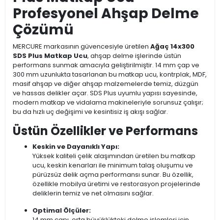
Profesyonel Ahşap Delme
Çözümü
MERCURE markasının güvencesiyle üretilen
Ağaç 14x300
SDS Plus Matkap Ucu
, ahşap delme işlerinde üstün
performans sunmak amacıyla geliştirilmiştir. 14 mm çap ve
300 mm uzunlukta tasarlanan bu matkap ucu, kontrplak, MDF,
masif ahşap ve diğer ahşap malzemelerde temiz, düzgün
ve hassas delikler açar. SDS Plus uyumlu yapısı sayesinde,
modern matkap ve vidalama makineleriyle sorunsuz çalışır;
bu da hızlı uç değişimi ve kesintisiz iş akışı sağlar.
Üstün Özellikler ve Performans
Keskin ve Dayanıklı Yapı:
Yüksek kaliteli çelik alaşımından üretilen bu matkap
ucu, keskin kenarları ile minimum talaş oluşumu ve
pürüzsüz delik açma performansı sunar. Bu özellik,
özellikle mobilya üretimi ve restorasyon projelerinde
deliklerin temiz ve net olmasını sağlar.
Optimal Ölçüler:
14 mm çapı, orta büyüklükteki delme işlemleri için