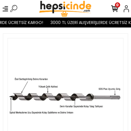
0
ERDE ÜCRETSİZ KARGO!
3000 TL ÜZERİ ALIŞVERİŞLERDE ÜCRETSİZ K