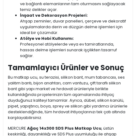
ve bağlantı elemanlarının tam oturmasını sağlayacak
temiz delikler açar.
İnşaat ve Dekorasyon Projeleri:
Ahşap zeminler, duvar panelleri, çerçeve ve dekoratif
uygulamalarda derin ve düzgün delme işlemleri için
ideal bir çözümdür.
Atölye ve Hobi Kullanımı:
Profesyonel atölyelerde veya ev tamiratlarında,
hassas delme işlemleri sunarak işçilikten tasarruf
sağlar.
Tamamlayıcı Ürünler ve Sonuç
Bu matkap ucu, su terazisi, silikon bant, mum tabancası, ses
yalıtım bantı, bijon anahtarı, cam vantuzu, çift taraflı silikon
bant gibi yapı market ve hırdavat ürünleriyle birlikte
kullanıldığında projelerinizin tüm aşamalarında ihtiyaç
duyduğunuz kaliteyi tamamlar. Ayrıca, dübel, silikon kanülü,
pipet, yapıştırıcı, boya, sprey ve silikon gibi yardımcı ürünlerle
desteklendiğinde, tüm hırdavat ihtiyaçlarınızı tek çatı altında
karşılayabilirsiniz.
MERCURE
Ağaç 14x300 SDS Plus Matkap Ucu
, üstün
keskinliği, dayanıklılığı ve SDS Plus uyumluluğu ile ahşap