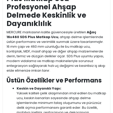
Profesyonel Ahşap
Delmede Keskinlik ve
Dayanıklılık
MERCURE markasının kalite güvencesiyle üretilen
Ağaç
16x460 SDS Plus Matkap Ucu
, ahşap delme işlemlerinde
üstün performans ve verimlilik sunmak üzere tasarlanmıştır.
16 mm çapı ve 460 mm uzunluğu ile bu matkap ucu,
kontrplak, MDF, masif ahşap ve diğer ahşap malzemelerde
derin, temiz ve düzgün delikler açar. SDS Plus uyumlu yapısı,
modern vidalama ve matkap makineleriyle sorunsuz
entegrasyon sağlayarak hızlı uç değişimi ve kesintisiz iş akışı
elde etmenize imkan tanır.
Üstün Özellikler ve Performans
Keskin ve Dayanıklı Yapı:
Yüksek kaliteli çelik alaşımından imal edilen bu matkap
ucu, keskin kenarları sayesinde ahşap delme
işlemlerinde minimum talaş oluşumunu ve pürüzsüz
delik açma performansını garanti eder. Bu özellik,
mobilya üretimi, restorasyon ve dekorasyon