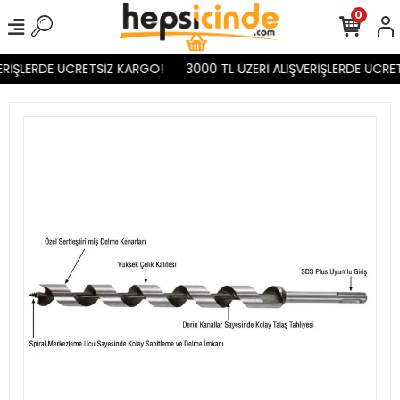
0
ERİŞLERDE ÜCRETSİZ KARGO!
3000 TL ÜZERİ ALIŞVERİŞLERDE ÜCRET