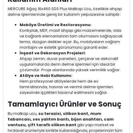
MERCURE Ağaç 16x460 SDS Plus Matkap Ucu, özellikle ahşap
delme işlemlerinde geniş bir kullanım yelpazesine sahiptir:
Mobilya Üretimi ve Restorasyonu:
Kontrplak, MDF, masif ahşap gibi malzemelerde, vida
ve bağlantı elemanlarının tam oturmasını sağlayacak
temiz, düzgün delikler açar. Bu, mobilyaların sağlam
montajını ve estetik görünümünü garanti eder.
İnşaat ve Dekorasyon Projeleri:
Ahşap zemin, duvar panelleri, çerçeve ve dekoratif
uygulamalarda derin delme işlemleri için ideal bir
çözümdür. Proje alanlarında yüksek verimlilik sağlar.
Atölye ve Hobi Kullanımı:
Hem profesyonel atölyelerde hem de ev
tamiratlarında, hassas ve verimli delme işlemleri
sayesinde işçilikten tasarruf edilmesini sağlar.
Tamamlayıcı Ürünler ve Sonuç
Bu matkap ucu,
su terazisi, silikon bant, mum
tabancası, ses yalıtım bantı, bijon anahtarı, cam
vantuzu, çift taraflı silikon bant
gibi yapı market ve
hırdavat ürünleriyle birlikte kullanıldığında, projelerinizin tüm