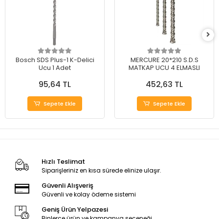
Bosch SDS Plus-1 K-Delici
MERCURE 20*210 S.D.S
Ucu 1 Adet
MATKAP UCU 4 ELMASLI
95,64 TL
452,63 TL
Sepete Ekle
Sepete Ekle
Hızlı Teslimat
Siparişleriniz en kısa sürede elinize ulaşır.
Güvenli Alışveriş
Güvenli ve kolay ödeme sistemi
Geniş Ürün Yelpazesi
Binlerce ürün ve kampanya seçeneği