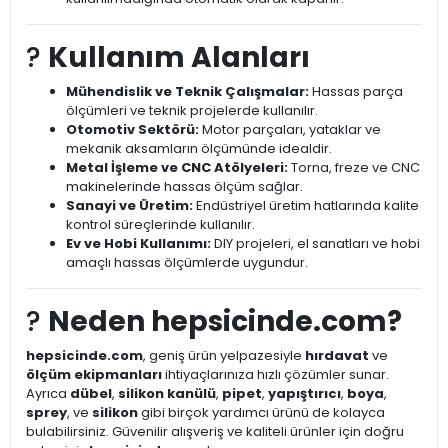
?️
Kullanım Alanları
Mühendislik ve Teknik Çalışmalar:
Hassas parça
ölçümleri ve teknik projelerde kullanılır.
Otomotiv Sektörü:
Motor parçaları, yataklar ve
mekanik aksamların ölçümünde idealdir.
Metal İşleme ve CNC Atölyeleri:
Torna, freze ve CNC
makinelerinde hassas ölçüm sağlar.
Sanayi ve Üretim:
Endüstriyel üretim hatlarında kalite
kontrol süreçlerinde kullanılır.
Ev ve Hobi Kullanımı:
DIY projeleri, el sanatları ve hobi
amaçlı hassas ölçümlerde uygundur.
?
Neden hepsicinde.com?
hepsicinde.com
, geniş ürün yelpazesiyle
hırdavat
ve
ölçüm ekipmanları
ihtiyaçlarınıza hızlı çözümler sunar.
Ayrıca
dübel
,
silikon kanülü
,
pipet
,
yapıştırıcı
,
boya
,
sprey
, ve
silikon
gibi birçok yardımcı ürünü de kolayca
bulabilirsiniz. Güvenilir alışveriş ve kaliteli ürünler için doğru