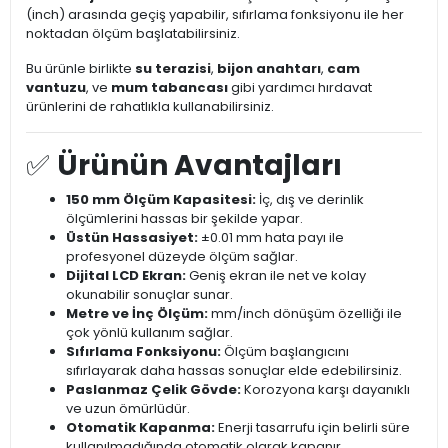
(inch) arasında geçiş yapabilir, sıfırlama fonksiyonu ile her
noktadan ölçüm başlatabilirsiniz.
Bu ürünle birlikte
su terazisi
,
bijon anahtarı
,
cam
vantuzu
, ve
mum tabancası
gibi yardımcı hırdavat
ürünlerini de rahatlıkla kullanabilirsiniz.
✅
Ürünün Avantajları
150 mm Ölçüm Kapasitesi:
İç, dış ve derinlik
ölçümlerini hassas bir şekilde yapar.
Üstün Hassasiyet:
±0.01 mm hata payı ile
profesyonel düzeyde ölçüm sağlar.
Dijital LCD Ekran:
Geniş ekran ile net ve kolay
okunabilir sonuçlar sunar.
Metre ve İnç Ölçüm:
mm/inch dönüşüm özelliği ile
çok yönlü kullanım sağlar.
Sıfırlama Fonksiyonu:
Ölçüm başlangıcını
sıfırlayarak daha hassas sonuçlar elde edebilirsiniz.
Paslanmaz Çelik Gövde:
Korozyona karşı dayanıklı
ve uzun ömürlüdür.
Otomatik Kapanma:
Enerji tasarrufu için belirli süre
kullanılmadığında otomatik olarak kapanır.