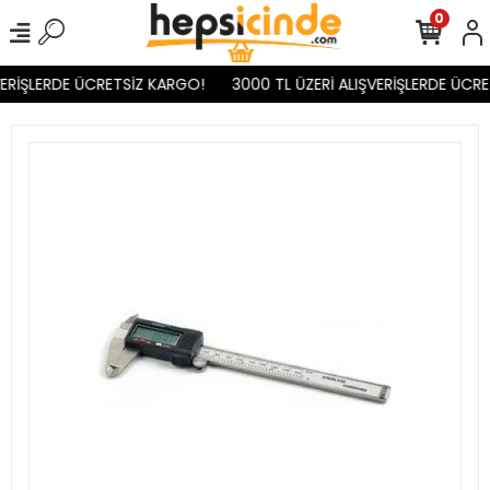
0
ERİŞLERDE ÜCRETSİZ KARGO!
3000 TL ÜZERİ ALIŞVERİŞLERDE ÜCRE