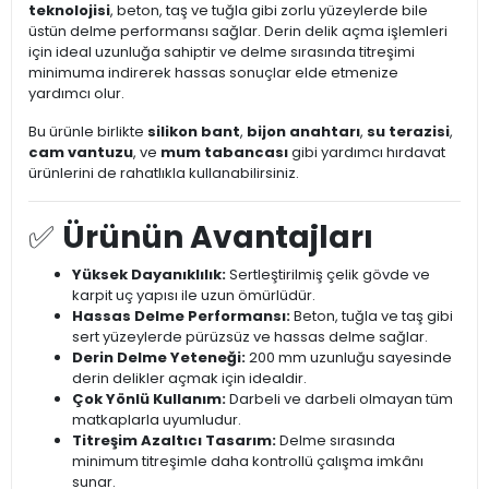
teknolojisi
, beton, taş ve tuğla gibi zorlu yüzeylerde bile
üstün delme performansı sağlar. Derin delik açma işlemleri
için ideal uzunluğa sahiptir ve delme sırasında titreşimi
minimuma indirerek hassas sonuçlar elde etmenize
yardımcı olur.
Bu ürünle birlikte
silikon bant
,
bijon anahtarı
,
su terazisi
,
cam vantuzu
, ve
mum tabancası
gibi yardımcı hırdavat
ürünlerini de rahatlıkla kullanabilirsiniz.
✅
Ürünün Avantajları
Yüksek Dayanıklılık:
Sertleştirilmiş çelik gövde ve
karpit uç yapısı ile uzun ömürlüdür.
Hassas Delme Performansı:
Beton, tuğla ve taş gibi
sert yüzeylerde pürüzsüz ve hassas delme sağlar.
Derin Delme Yeteneği:
200 mm uzunluğu sayesinde
derin delikler açmak için idealdir.
Çok Yönlü Kullanım:
Darbeli ve darbeli olmayan tüm
matkaplarla uyumludur.
Titreşim Azaltıcı Tasarım:
Delme sırasında
minimum titreşimle daha kontrollü çalışma imkânı
sunar.