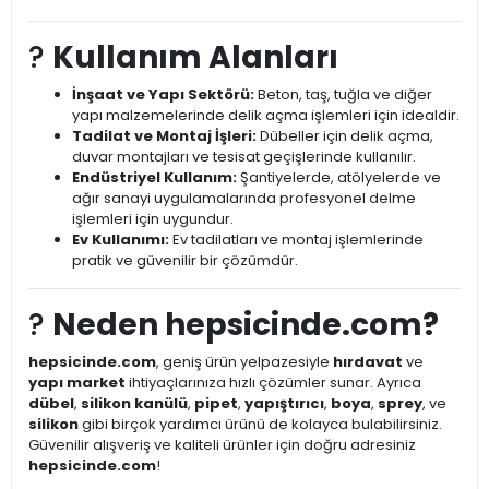
?️
Kullanım Alanları
İnşaat ve Yapı Sektörü:
Beton, taş, tuğla ve diğer
yapı malzemelerinde delik açma işlemleri için idealdir.
Tadilat ve Montaj İşleri:
Dübeller için delik açma,
duvar montajları ve tesisat geçişlerinde kullanılır.
Endüstriyel Kullanım:
Şantiyelerde, atölyelerde ve
ağır sanayi uygulamalarında profesyonel delme
işlemleri için uygundur.
Ev Kullanımı:
Ev tadilatları ve montaj işlemlerinde
pratik ve güvenilir bir çözümdür.
?
Neden hepsicinde.com?
hepsicinde.com
, geniş ürün yelpazesiyle
hırdavat
ve
yapı market
ihtiyaçlarınıza hızlı çözümler sunar. Ayrıca
dübel
,
silikon kanülü
,
pipet
,
yapıştırıcı
,
boya
,
sprey
, ve
silikon
gibi birçok yardımcı ürünü de kolayca bulabilirsiniz.
Güvenilir alışveriş ve kaliteli ürünler için doğru adresiniz
hepsicinde.com
!