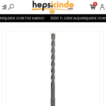
0
ERİŞLERDE ÜCRETSİZ KARGO!
3000 TL ÜZERİ ALIŞVERİŞLERDE ÜCRE