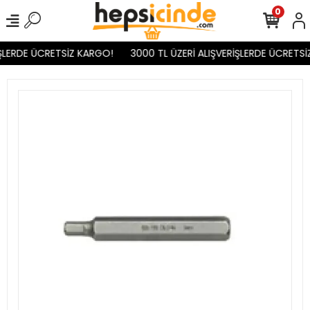
0
ŞLERDE ÜCRETSİZ KARGO!
3000 TL ÜZERİ ALIŞVERİŞLERDE ÜCRETSİ