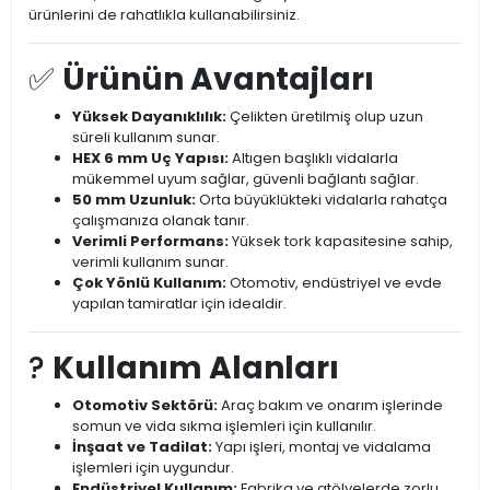
ürünlerini de rahatlıkla kullanabilirsiniz.
✅
Ürünün Avantajları
Yüksek Dayanıklılık:
Çelikten üretilmiş olup uzun
süreli kullanım sunar.
HEX 6 mm Uç Yapısı:
Altıgen başlıklı vidalarla
mükemmel uyum sağlar, güvenli bağlantı sağlar.
50 mm Uzunluk:
Orta büyüklükteki vidalarla rahatça
çalışmanıza olanak tanır.
Verimli Performans:
Yüksek tork kapasitesine sahip,
verimli kullanım sunar.
Çok Yönlü Kullanım:
Otomotiv, endüstriyel ve evde
yapılan tamiratlar için idealdir.
?️
Kullanım Alanları
Otomotiv Sektörü:
Araç bakım ve onarım işlerinde
somun ve vida sıkma işlemleri için kullanılır.
İnşaat ve Tadilat:
Yapı işleri, montaj ve vidalama
işlemleri için uygundur.
Endüstriyel Kullanım:
Fabrika ve atölyelerde zorlu