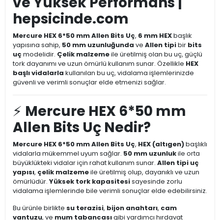
ve Yüksek Performans |
hepsicinde.com
Mercure HEX 6*50 mm Allen Bits Uç
,
6 mm HEX
başlık
yapısına sahip,
50 mm uzunluğunda
ve
Allen tipi
bir
bits
uç
modelidir.
Çelik malzeme
ile üretilmiş olan bu uç, güçlü
tork dayanımı ve uzun ömürlü kullanım sunar. Özellikle
HEX
başlı vidalarla
kullanılan bu uç, vidalama işlemlerinizde
güvenli ve verimli sonuçlar elde etmenizi sağlar.
⚡
Mercure HEX 6*50 mm
Allen Bits Uç Nedir?
Mercure HEX 6*50 mm Allen Bits Uç
,
HEX (altıgen)
başlıklı
vidalarla mükemmel uyum sağlar.
50 mm uzunluk
ile orta
büyüklükteki vidalar için rahat kullanım sunar.
Allen tipi uç
yapısı
,
çelik malzeme
ile üretilmiş olup, dayanıklı ve uzun
ömürlüdür.
Yüksek tork kapasitesi
sayesinde zorlu
vidalama işlemlerinde bile verimli sonuçlar elde edebilirsiniz.
Bu ürünle birlikte
su terazisi
,
bijon anahtarı
,
cam
vantuzu
, ve
mum tabancası
gibi yardımcı hırdavat