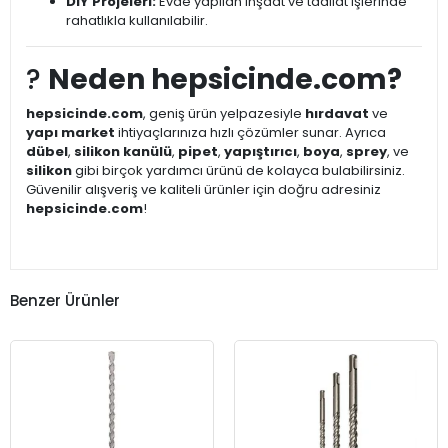
DIY Projeleri:
Evde yapılan inşaat ve tadilat işlerinde
rahatlıkla kullanılabilir.
?
Neden hepsicinde.com?
hepsicinde.com
, geniş ürün yelpazesiyle
hırdavat
ve
yapı market
ihtiyaçlarınıza hızlı çözümler sunar. Ayrıca
dübel
,
silikon kanülü
,
pipet
,
yapıştırıcı
,
boya
,
sprey
, ve
silikon
gibi birçok yardımcı ürünü de kolayca bulabilirsiniz.
Güvenilir alışveriş ve kaliteli ürünler için doğru adresiniz
hepsicinde.com
!
Benzer Ürünler