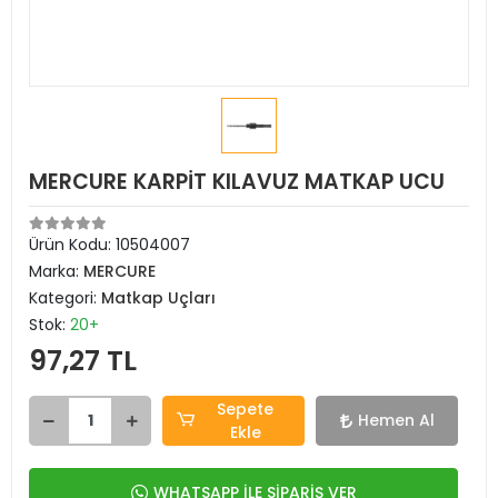
MERCURE KARPİT KILAVUZ MATKAP UCU
Ürün Kodu:
10504007
Marka:
MERCURE
Kategori:
Matkap Uçları
Stok:
20+
97,27 TL
Sepete
Hemen Al
Ekle
WHATSAPP İLE SİPARİŞ VER