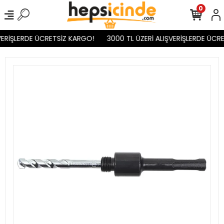
0
ERİŞLERDE ÜCRETSİZ KARGO!
3000 TL ÜZERİ ALIŞVERİŞLERDE ÜCRE