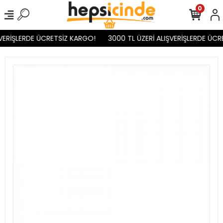
0
VERİŞLERDE ÜCRETSİZ KARGO!
3000 TL ÜZERİ ALIŞVERİŞLERDE ÜCR