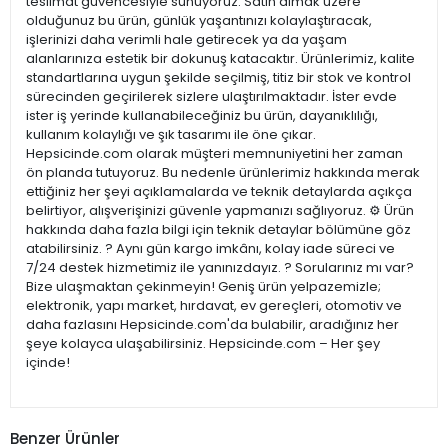
teslimat güvencesiyle sunuyoruz. Satın almak üzere
olduğunuz bu ürün, günlük yaşantınızı kolaylaştıracak,
işlerinizi daha verimli hale getirecek ya da yaşam
alanlarınıza estetik bir dokunuş katacaktır. Ürünlerimiz, kalite
standartlarına uygun şekilde seçilmiş, titiz bir stok ve kontrol
sürecinden geçirilerek sizlere ulaştırılmaktadır. İster evde
ister iş yerinde kullanabileceğiniz bu ürün, dayanıklılığı,
kullanım kolaylığı ve şık tasarımı ile öne çıkar.
Hepsicinde.com olarak müşteri memnuniyetini her zaman
ön planda tutuyoruz. Bu nedenle ürünlerimiz hakkında merak
ettiğiniz her şeyi açıklamalarda ve teknik detaylarda açıkça
belirtiyor, alışverişinizi güvenle yapmanızı sağlıyoruz. ⚙️ Ürün
hakkında daha fazla bilgi için teknik detaylar bölümüne göz
atabilirsiniz. ? Aynı gün kargo imkânı, kolay iade süreci ve
7/24 destek hizmetimiz ile yanınızdayız. ? Sorularınız mı var?
Bize ulaşmaktan çekinmeyin! Geniş ürün yelpazemizle;
elektronik, yapı market, hırdavat, ev gereçleri, otomotiv ve
daha fazlasını Hepsicinde.com'da bulabilir, aradığınız her
şeye kolayca ulaşabilirsiniz. Hepsicinde.com – Her şey
içinde!
Benzer Ürünler