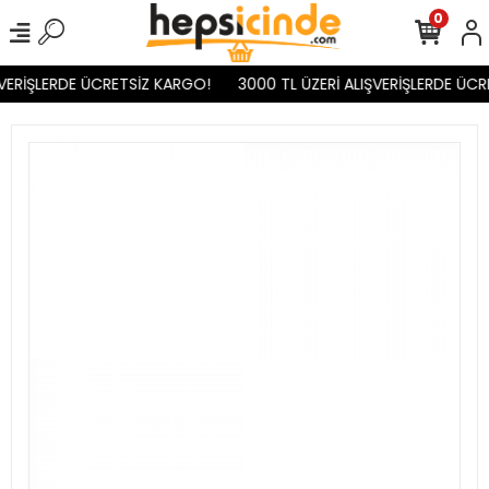
0
VERİŞLERDE ÜCRETSİZ KARGO!
3000 TL ÜZERİ ALIŞVERİŞLERDE ÜCR