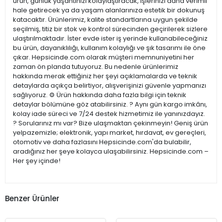
ürün, günlük yaşantınızı kolaylaştıracak, işlerinizi daha verimli
hale getirecek ya da yaşam alanlarınıza estetik bir dokunuş
katacaktır. Ürünlerimiz, kalite standartlarına uygun şekilde
seçilmiş, titiz bir stok ve kontrol sürecinden geçirilerek sizlere
ulaştırılmaktadır. İster evde ister iş yerinde kullanabileceğiniz
bu ürün, dayanıklılığı, kullanım kolaylığı ve şık tasarımı ile öne
çıkar. Hepsicinde.com olarak müşteri memnuniyetini her
zaman ön planda tutuyoruz. Bu nedenle ürünlerimiz
hakkında merak ettiğiniz her şeyi açıklamalarda ve teknik
detaylarda açıkça belirtiyor, alışverişinizi güvenle yapmanızı
sağlıyoruz. ⚙️ Ürün hakkında daha fazla bilgi için teknik
detaylar bölümüne göz atabilirsiniz. ? Aynı gün kargo imkânı,
kolay iade süreci ve 7/24 destek hizmetimiz ile yanınızdayız.
? Sorularınız mı var? Bize ulaşmaktan çekinmeyin! Geniş ürün
yelpazemizle; elektronik, yapı market, hırdavat, ev gereçleri,
otomotiv ve daha fazlasını Hepsicinde.com'da bulabilir,
aradığınız her şeye kolayca ulaşabilirsiniz. Hepsicinde.com –
Her şey içinde!
Benzer Ürünler