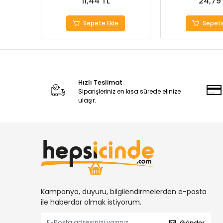
11,44 TL
24,79
Sepete Ekle
Sepete
Hızlı Teslimat
Siparişleriniz en kısa sürede elinize
ulaşır.
Kampanya, duyuru, bilgilendirmelerden e-posta
ile haberdar olmak istiyorum.
Gönder