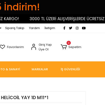
5 İndirim!
KARGO!
3000 TL ÜZERİ ALIŞVERİŞLERDE ÜCRETSİZ KA
Sipariş Takip
Yardım
İletişim
0
Giriş Yap
Favorilerim
Sepetim
Üye Ol
TO & SANAYİ
MARKALAR
İŞ GÜVENLİĞİ
 HELİCOİL YAY 1D M11*1