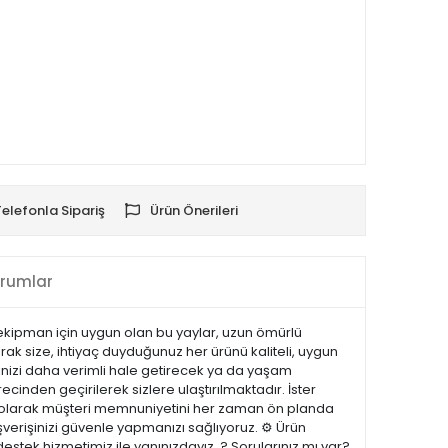
Telefonla Sipariş
Ürün Önerileri
rumlar
e ekipman için uygun olan bu yaylar, uzun ömürlü
rak size, ihtiyaç duyduğunuz her ürünü kaliteli, uygun
erinizi daha verimli hale getirecek ya da yaşam
recinden geçirilerek sizlere ulaştırılmaktadır. İster
.com olarak müşteri memnuniyetini her zaman ön planda
şverişinizi güvenle yapmanızı sağlıyoruz. ⚙️ Ürün
estek hizmetimiz ile yanınızdayız. ? Sorularınız mı var?