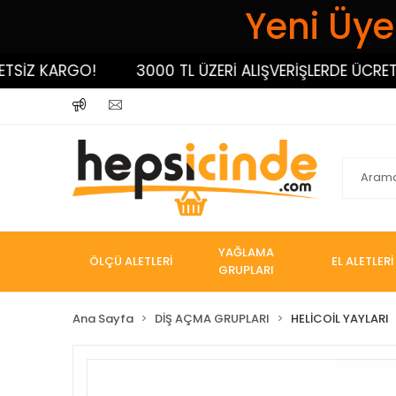
Yeni Üyel
İZ KARGO!
3000 TL ÜZERİ ALIŞVERİŞLERDE ÜCRETSİZ
YAĞLAMA
ÖLÇÜ ALETLERİ
EL ALETLERİ
GRUPLARI
Ana Sayfa
DİŞ AÇMA GRUPLARI
HELİCOİL YAYLARI