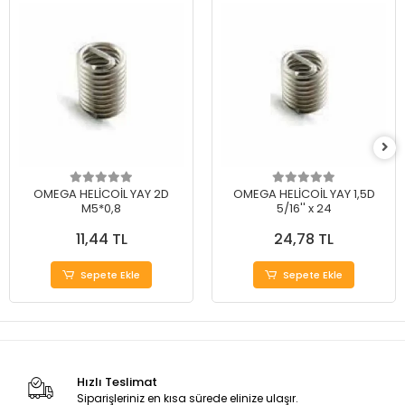
OMEGA HELİCOİL YAY 2D
OMEGA HELİCOİL YAY 1,5D
M5*0,8
5/16'' x 24
11,44 TL
24,78 TL
Sepete Ekle
Sepete Ekle
Hızlı Teslimat
Siparişleriniz en kısa sürede elinize ulaşır.